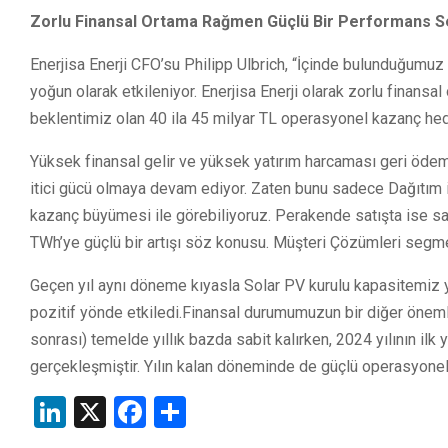
Zorlu Finansal Ortama Rağmen Güçlü Bir Performans Se
Enerjisa Enerji CFO’su Philipp Ulbrich, “İçinde bulunduğumuz 
yoğun olarak etkileniyor. Enerjisa Enerji olarak zorlu finans
beklentimiz olan 40 ila 45 milyar TL operasyonel kazanç he
Yüksek finansal gelir ve yüksek yatırım harcaması geri ödeme
itici gücü olmaya devam ediyor. Zaten bunu sadece Dağıtım iş 
kazanç büyümesi ile görebiliyoruz. Perakende satışta ise sa
TWh’ye güçlü bir artışı söz konusu. Müşteri Çözümleri seg
Geçen yıl aynı döneme kıyasla Solar PV kurulu kapasitemiz 
pozitif yönde etkiledi.Finansal durumumuzun bir diğer önemli
sonrası) temelde yıllık bazda sabit kalırken, 2024 yılının il
gerçekleşmiştir. Yılın kalan döneminde de güçlü operasyone
LinkedIn
X
Facebook
Share