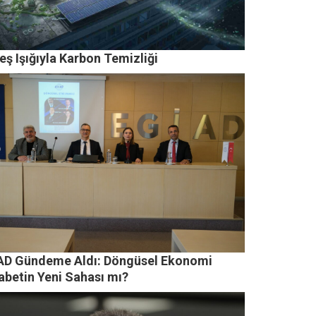
ş Işığıyla Karbon Temizliği
AD Gündeme Aldı: Döngüsel Ekonomi
abetin Yeni Sahası mı?