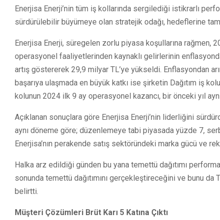
Enerjisa Enerji’nin tüm iş kollarında sergilediği istikrarlı p
sürdürülebilir büyümeye olan stratejik odağı, hedeflerine tam
Enerjisa Enerji, süregelen zorlu piyasa koşullarına rağmen, 20
operasyonel faaliyetlerinden kaynaklı gelirlerinin enflasyond
artış göstererek 29,9 milyar TL’ye yükseldi. Enflasyondan arın
başarıya ulaşmada en büyük katkı ise şirketin Dağıtım iş kol
kolunun 2024 ilk 9 ay operasyonel kazancı, bir önceki yıl aynı
Açıklanan sonuçlara göre Enerjisa Enerji’nin liderliğini sürdü
aynı döneme göre; düzenlemeye tabi piyasada yüzde 7, ser
Enerjisa’nın perakende satış sektöründeki marka gücü ve rekabe
Halka arz edildiği günden bu yana temettü dağıtımı performansı 
sonunda temettü dağıtımını gerçekleştireceğini ve bunu da T
belirtti.
Müşteri Çözümleri Brüt Karı 5 Katına Çıktı