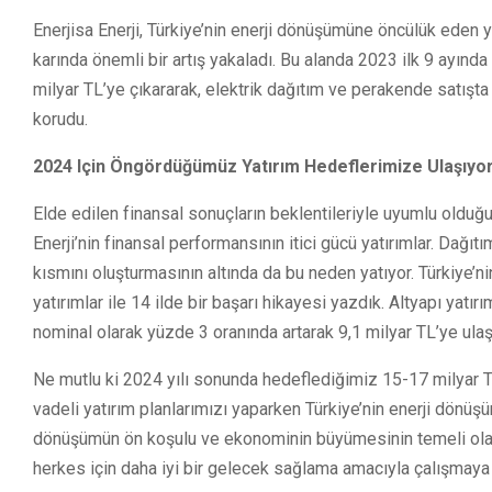
Enerjisa Enerji, Türkiye’nin enerji dönüşümüne öncülük eden yen
karında önemli bir artış yakaladı. Bu alanda 2023 ilk 9 ayınd
milyar TL’ye çıkararak, elektrik dağıtım ve perakende satışta
korudu.
2024 Için Öngördüğümüz Yatırım Hedeflerimize Ulaşıyo
Elde edilen finansal sonuçların beklentileriyle uyumlu olduğun
Enerji’nin finansal performansının itici gücü yatırımlar. Dağ
kısmını oluşturmasının altında da bu neden yatıyor. Türkiye’n
yatırımlar ile 14 ilde bir başarı hikayesi yazdık. Altyapı yatır
nominal olarak yüzde 3 oranında artarak 9,1 milyar TL’ye ulaşt
Ne mutlu ki 2024 yılı sonunda hedeflediğimiz 15-17 milyar TL
vadeli yatırım planlarımızı yaparken Türkiye’nin enerji dönü
dönüşümün ön koşulu ve ekonominin büyümesinin temeli olan 
herkes için daha iyi bir gelecek sağlama amacıyla çalışmay