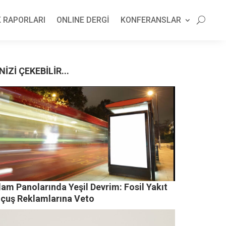
 RAPORLARI
ONLINE DERGİ
KONFERANSLAR
NİZİ ÇEKEBİLİR...
am Panolarında Yeşil Devrim: Fosil Yakıt
Uçuş Reklamlarına Veto