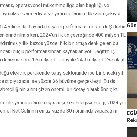
erformans, operasyonel mükemmelliğe olan bağlılığı ve
 uyumla devam ediyor ve yatırımcılarının dikkatini çekiyor.
Güne
24 yılının ilk 9 ayında başarılı performans gösterdi. Şirketin
an arındırılmış karı, 2024’ün ilk üç çeyreğinde 400 milyon TL
dırılmış yıllık bazda yüzde 1’lik bir artışa denk gelen bu
undaki güçlü performansından kaynaklanıyor. Dağıtım iş
 döneme göre 1,6 milyar TL artış ile 24,9 milyar TL’ye ulaştı.
rdüğü elektrik perakende satış sektöründe ise bir önceki yıl
best piyasada ise yüzde 36 büyüme gerçekleşti. Bu da
tçiliğinin altını çizen önemli bir detay olarak öne çıktı.
ile yatırımcılarının ilgisini çeken Enerjisa Enerji, 2024 yılı
emel Net Gelirinin en az yüzde 80’i oranında yapacağını
EGİ
Rek