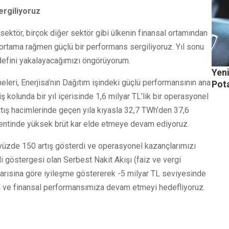
rgiliyoruz
sektör, birçok diğer sektör gibi ülkenin finansal ortamından
al ortama rağmen güçlü bir performans sergiliyoruz. Yıl sonu
defini yakalayacağımızı öngörüyorum.
Yeni
leri, Enerjisa’nın Dağıtım işindeki güçlü performansının ana
Pota
kolunda bir yıl içerisinde 1,6 milyar TL’lik bir operasyonel
tış hacimlerinde geçen yıla kıyasla 32,7 TWh’den 37,6
mentinde yüksek brüt kar elde etmeye devam ediyoruz.
yüzde 150 artış gösterdi ve operasyonel kazançlarımızı
 göstergesi olan Serbest Nakit Akışı (faiz ve vergi
k yarısına göre iyileşme göstererek -5 milyar TL seviyesinde
l ve finansal performansımıza devam etmeyi hedefliyoruz.