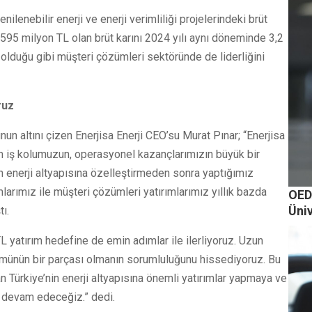
ilenebilir enerji ve enerji verimliliği projelerindeki brüt
a 595 milyon TL olan brüt karını 2024 yılı aynı döneminde 3,2
 olduğu gibi müşteri çözümleri sektöründe de liderliğini
ruz
un altını çizen Enerjisa Enerji CEO’su Murat Pınar; “Enerjisa
ıtım iş kolumuzun, operasyonel kazançlarımızın büyük bir
in enerji altyapısına özelleştirmeden sonra yaptığımız
ımlarımız ile müşteri çözümleri yatırımlarımız yıllık bazda
OEDA
Üniv
ı.
 yatırım hedefine de emin adımlar ile ilerliyoruz. Uzun
şümünün bir parçası olmanın sorumluluğunu hissediyoruz. Bu
Türkiye’nin enerji altyapısına önemli yatırımlar yapmaya ve
a devam edeceğiz.” dedi.