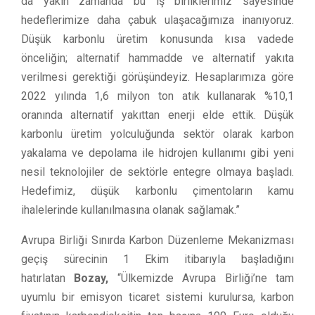
da yakın zamanda bu iş birliklerimiz sayesinde
hedeflerimize daha çabuk ulaşacağımıza inanıyoruz.
Düşük karbonlu üretim konusunda kısa vadede
önceliğin; alternatif hammadde ve alternatif yakıta
verilmesi gerektiği görüşündeyiz. Hesaplarımıza göre
2022 yılında 1,6 milyon ton atık kullanarak %10,1
oranında alternatif yakıttan enerji elde ettik. Düşük
karbonlu üretim yolculuğunda sektör olarak karbon
yakalama ve depolama ile hidrojen kullanımı gibi yeni
nesil teknolojiler de sektörle entegre olmaya başladı.
Hedefimiz, düşük karbonlu çimentoların kamu
ihalelerinde kullanılmasına olanak sağlamak.”
Avrupa Birliği Sınırda Karbon Düzenleme Mekanizması
geçiş sürecinin 1 Ekim itibarıyla başladığını
hatırlatan
Bozay,
“Ülkemizde Avrupa Birliği’ne tam
uyumlu bir emisyon ticaret sistemi kurulursa, karbon