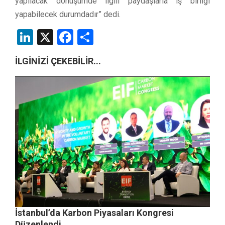
yapılacak dönüşümde ilgili paydaşlarla iş birliği
yapabilecek durumdadır” dedi.
LinkedIn
X
Facebook
Share
İLGİNİZİ ÇEKEBİLİR...
İstanbul’da Karbon Piyasaları Kongresi
Düzenlendi