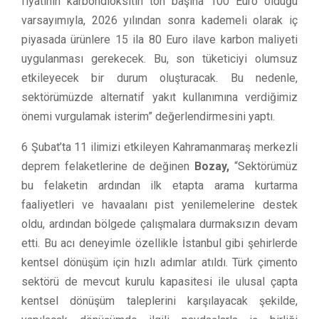
fiyatının karbondioksitin ton başına 100 Euro olduğu
varsayımıyla, 2026 yılından sonra kademeli olarak iç
piyasada ürünlere 15 ila 80 Euro ilave karbon maliyeti
uygulanması gerekecek. Bu, son tüketiciyi olumsuz
etkileyecek bir durum oluşturacak. Bu nedenle,
sektörümüzde alternatif yakıt kullanımına verdiğimiz
önemi vurgulamak isterim” değerlendirmesini yaptı.
6 Şubat’ta 11 ilimizi etkileyen Kahramanmaraş merkezli
deprem felaketlerine de değinen
Bozay,
“Sektörümüz
bu felaketin ardından ilk etapta arama kurtarma
faaliyetleri ve havaalanı pist yenilemelerine destek
oldu, ardından bölgede çalışmalara durmaksızın devam
etti. Bu acı deneyimle özellikle İstanbul gibi şehirlerde
kentsel dönüşüm için hızlı adımlar atıldı. Türk çimento
sektörü de mevcut kurulu kapasitesi ile ulusal çapta
kentsel dönüşüm taleplerini karşılayacak şekilde,