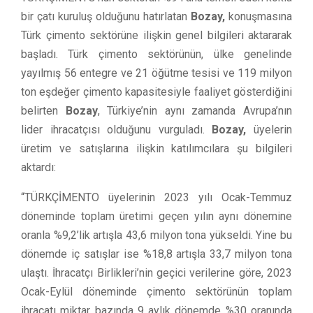
bir çatı kuruluş olduğunu hatırlatan
Bozay,
konuşmasına
Türk çimento sektörüne ilişkin genel bilgileri aktararak
başladı. Türk çimento sektörünün, ülke genelinde
yayılmış 56 entegre ve 21 öğütme tesisi ve 119 milyon
ton eşdeğer çimento kapasitesiyle faaliyet gösterdiğini
belirten
Bozay
, Türkiye’nin aynı zamanda Avrupa’nın
lider ihracatçısı olduğunu vurguladı.
Bozay,
üyelerin
üretim ve satışlarına ilişkin katılımcılara şu bilgileri
aktardı:
“TÜRKÇİMENTO üyelerinin 2023 yılı Ocak-Temmuz
döneminde toplam üretimi geçen yılın aynı dönemine
oranla %9,2’lik artışla 43,6 milyon tona yükseldi. Yine bu
dönemde iç satışlar ise %18,8 artışla 33,7 milyon tona
ulaştı. İhracatçı Birlikleri’nin geçici verilerine göre, 2023
Ocak-Eylül döneminde çimento sektörünün toplam
ihracatı miktar bazında 9 aylık dönemde %30 oranında