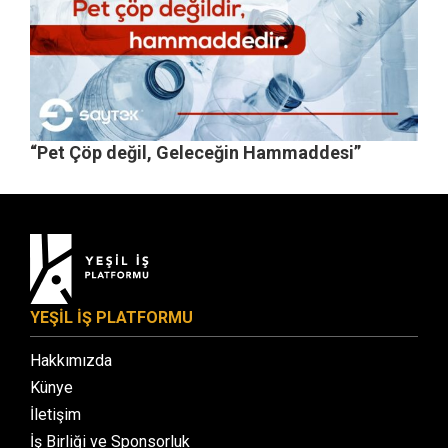
“Pet Çöp değil, Geleceğin Hammaddesi”
YEŞİL İŞ PLATFORMU
Hakkımızda
Künye
İletişim
İş Birliği ve Sponsorluk