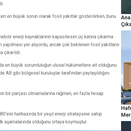
i.
ken en büyük sorun olarak fosil yakıtlar gösterilirken, bunu
Ana
Çık
ebilir enerji kaynaklarının kapasitesini üç katına çıkarma
n yapılması yer alıyordu, ancak çok beklenen fosil yakıtların
 çıkarıldı.
nda en büyük sorumluluğun ulusal hükümetlere ait olduğunu
 AB gibi bölgesel kuruluşlar tarafından paylaşıldığını
AB’nin bir parçası olmamalarına rağmen, en fazla hesap
Haf
0’inin halihazırda bir yeşil enerji stratejisine sahip
Mer
ilk aşamalarında olduğunu ortaya koymuştur.