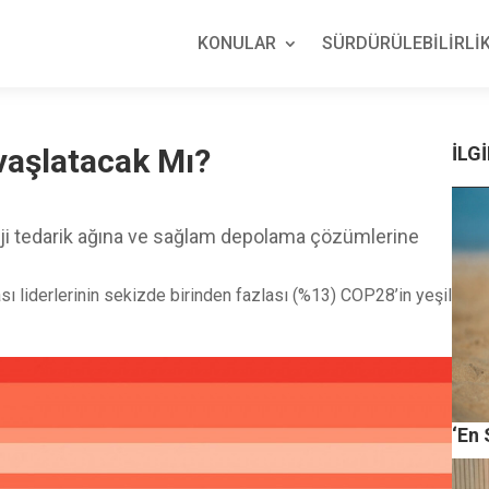
KONULAR
SÜRDÜRÜLEBİLİRLİK
vaşlatacak Mı?
İLGİ
rji tedarik ağına ve sağlam depolama çözümlerine
sı liderlerinin sekizde birinden fazlası (%13) COP28’in yeşil
‘En 