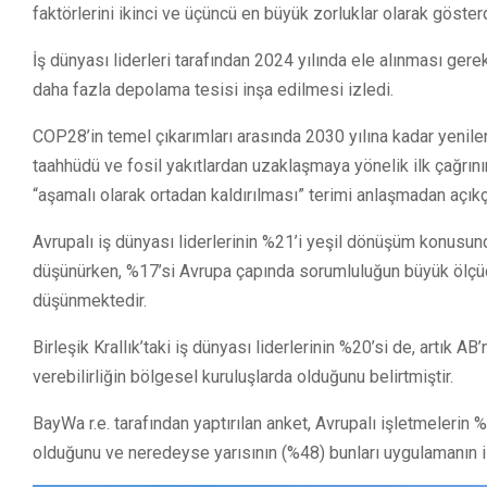
faktörlerini ikinci ve üçüncü en büyük zorluklar olarak gösterd
İş dünyası liderleri tarafından 2024 yılında ele alınması gere
daha fazla depolama tesisi inşa edilmesi izledi.
COP28’in temel çıkarımları arasında 2030 yılına kadar yenilen
taahhüdü ve fosil yakıtlardan uzaklaşmaya yönelik ilk çağrını
“aşamalı olarak ortadan kaldırılması” terimi anlaşmadan açıkça
Avrupalı iş dünyası liderlerinin %21’i yeşil dönüşüm konusu
düşünürken, %17’si Avrupa çapında sorumluluğun büyük ölçüde
düşünmektedir.
Birleşik Krallık’taki iş dünyası liderlerinin %20’si de, artık 
verebilirliğin bölgesel kuruluşlarda olduğunu belirtmiştir.
BayWa r.e. tarafından yaptırılan anket, Avrupalı işletmelerin %8
olduğunu ve neredeyse yarısının (%48) bunları uygulamanın 