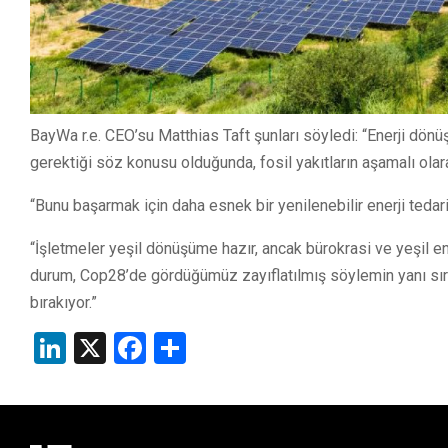
BayWa r.e. CEO’su Matthias Taft şunları söyledi: “Enerji dön
gerektiği söz konusu olduğunda, fosil yakıtların aşamalı olara
“Bunu başarmak için daha esnek bir yenilenebilir enerji teda
“İşletmeler yeşil dönüşüme hazır, ancak bürokrasi ve yeşil e
durum, Cop28’de gördüğümüz zayıflatılmış söylemin yanı sıra f
bırakıyor.”
LinkedIn
X
Facebook
Share