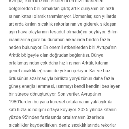
Avrupa, iklim krizinin etkilerini en hızlı hisseden
bölgelerden biri olmaktan çıktı; artık dünyanın en hızlı
ısınan kıtası olarak tanımlanıyor. Uzmanlar, son yıllarda
art arda kırılan sıcaklık rekorlarının ve giderek sıklaşan
aşırı hava olaylarının tesadüf olmadığını söylüyor. Bilim
insanlarına göre bu durumun arkasında birden fazla
neden bulunuyor. En önemli etkenlerden biri Avrupa’nın
Arktik bölgeyle olan doğrudan bağlantısı. Dünya
ortalamasından çok daha hızlı ısınan Arktik, kıtanın
genel sıcaklık eğrisini de yukarı çekiyor. Kar ve buz
örtüsünün azalmasıyla birlikte yeryüzünün daha fazla
güneş enerjisi emmesi, ısınmayı kendi kendini besleyen
bir sürece dönüştürüyor. Son veriler, Avrupa’nın
1980’lerden bu yana küresel ortalamanın yaklaşık iki
katı hızla ısındığını ortaya koyuyor. 2025 yılında kıtanın
yüzde 95’inden fazlasında ortalamanın üzerinde
sıcaklıklar kaydedilirken; deniz sıcaklıklarında rekorlar