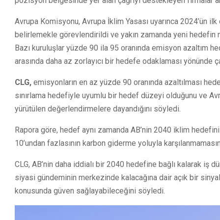
pozisyon belgesinde yer alan çağrıyı destekleyen firmalar ar
Avrupa Komisyonu, Avrupa İklim Yasası uyarınca 2024’ün ilk çe
belirlemekle görevlendirildi ve yakın zamanda yeni hedefin n
Bazı kuruluşlar yüzde 90 ila 95 oranında emisyon azaltım hed
arasında daha az zorlayıcı bir hedefe odaklaması yönünde ç
CLG,
emisyonların en az yüzde 90 oranında azaltılması hedefi
sınırlama hedefiyle uyumlu bir hedef düzeyi olduğunu ve Avr
yürütülen değerlendirmelere dayandığını söyledi.
Rapora göre, hedef aynı zamanda AB’nin 2040 iklim hedefini 
10’undan fazlasının karbon giderme yoluyla karşılanmamasını
CLG, AB’nin daha iddialı bir 2040 hedefine bağlı kalarak iş 
siyasi gündeminin merkezinde kalacağına dair açık bir sinya
konusunda güven sağlayabileceğini söyledi.