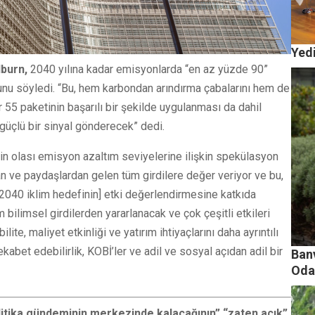
Yedi
burn,
2040 yılına kadar emisyonlarda “en az yüzde 90”
uğunu söyledi. “Bu, hem karbondan arındırma çabalarını hem de
r 55 paketinin başarılı bir şekilde uygulanması da dahil
güçlü bir sinyal gönderecek” dedi.
çin olası emisyon azaltım seviyelerine ilişkin spekülasyon
 ve paydaşlardan gelen tüm girdilere değer veriyor ve bu,
2040 iklim hedefinin] etki değerlendirmesine katkıda
bilimsel girdilerden yararlanacak ve çok çeşitli etkileri
lite, maliyet etkinliği ve yatırım ihtiyaçlarını daha ayrıntılı
bet edebilirlik, KOBİ’ler ve adil ve sosyal açıdan adil bir
Banv
Oda
litika gündeminin merkezinde kalacağının” “zaten açık”