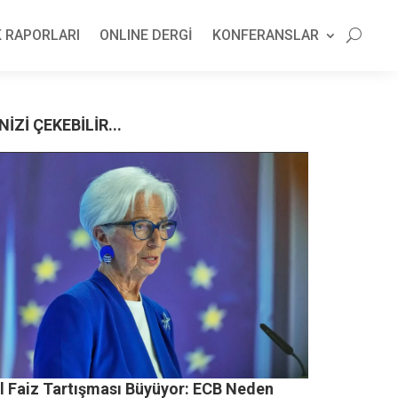
 RAPORLARI
ONLINE DERGİ
KONFERANSLAR
NİZİ ÇEKEBİLİR...
il Faiz Tartışması Büyüyor: ECB Neden