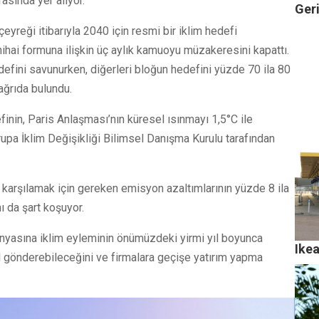
asında yer alıyor.
Ger
yreği itibarıyla 2040 için resmi bir iklim hedefi
ihai formuna ilişkin üç aylık kamuoyu müzakeresini kapattı.
efini savunurken, diğerleri bloğun hedefini yüzde 70 ila 80
ağrıda bulundu.
nin, Paris Anlaşması’nın küresel ısınmayı 1,5°C ile
upa İklim Değişikliği Bilimsel Danışma Kurulu tarafından
karşılamak için gereken emisyon azaltımlarının yüzde 8 ila
 da şart koşuyor.
dünyasına iklim eyleminin önümüzdeki yirmi yıl boyunca
Ike
l gönderebileceğini ve firmalara geçişe yatırım yapma