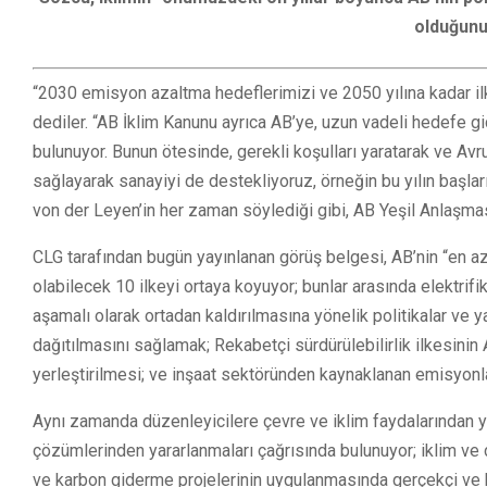
olduğunu
“2030 emisyon azaltma hedeflerimizi ve 2050 yılına kadar il
dediler. “AB İklim Kanunu ayrıca AB’ye, uzun vadeli hedefe 
bulunuyor. Bunun ötesinde, gerekli koşulları yaratarak ve Avr
sağlayarak sanayiyi de destekliyoruz, örneğin bu yılın başları
von der Leyen’in her zaman söylediği gibi, AB Yeşil Anlaşmas
CLG tarafından bugün yayınlanan görüş belgesi, AB’nin “en
olabilecek 10 ilkeyi ortaya koyuyor; bunlar arasında elektrifik
aşamalı olarak ortadan kaldırılmasına yönelik politikalar ve ya
dağıtılmasını sağlamak; Rekabetçi sürdürülebilirlik ilkesinin A
yerleştirilmesi; ve inşaat sektöründen kaynaklanan emisyonla
Aynı zamanda düzenleyicilere çevre ve iklim faydalarından 
çözümlerinden yararlanmaları çağrısında bulunuyor; iklim ve 
ve karbon giderme projelerinin uygulanmasında gerçekçi ve 