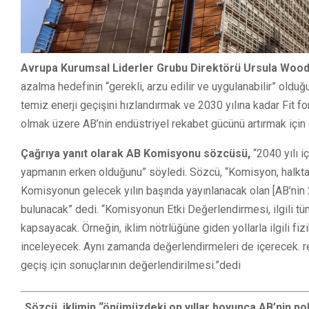
Avrupa Kurumsal Liderler Grubu Direktörü Ursula Wood
azalma hedefinin “gerekli, arzu edilir ve uygulanabilir” old
temiz enerji geçişini hızlandırmak ve 2030 yılına kadar Fit fo
olmak üzere AB’nin endüstriyel rekabet gücünü artırmak için 
Çağrıya yanıt olarak AB Komisyonu sözcüsü,
“2040 yılı i
yapmanın erken olduğunu” söyledi. Sözcü, “Komisyon, halktan
Komisyonun gelecek yılın başında yayınlanacak olan [AB’nin 
bulunacak” dedi. “Komisyonun Etki Değerlendirmesi, ilgili tüm 
kapsayacak. Örneğin, iklim nötrlüğüne giden yollarla ilgili fizibi
inceleyecek. Aynı zamanda değerlendirmeleri de içerecek. reka
geçiş için sonuçlarının değerlendirilmesi.”dedi
Sözcü, iklimin “önümüzdeki on yıllar boyunca AB’nin po