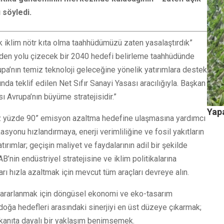
 söyledi.
k iklim nötr kıta olma taahhüdümüzü zaten yasalaştırdık”
giden yolu çizecek bir 2040 hedefi belirleme taahhüdünde
upa’nın temiz teknoloji geleceğine yönelik yatırımlara destek
nda teklif edilen Net Sıfır Sanayi Yasası aracılığıyla. Başkan
ı Avrupa’nın büyüme stratejisidir.”
Yapa
 az yüzde 90” emisyon azaltma hedefine ulaşmasına yardımcı
asyonu hızlandırmaya, enerji verimliliğine ve fosil yakıtların
tırımlar; geçişin maliyet ve faydalarının adil bir şekilde
B’nin endüstriyel stratejisine ve iklim politikalarına
rı hızla azaltmak için mevcut tüm araçları devreye alın.
yararlanmak için döngüsel ekonomi ve eko-tasarım
doğa hedefleri arasındaki sinerjiyi en üst düzeye çıkarmak;
kanıta dayalı bir yaklaşım benimsemek.