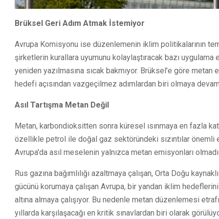
Brüksel Geri Adım Atmak İstemiyor
Avrupa Komisyonu ise düzenlemenin iklim politikalarının tem
şirketlerin kurallara uyumunu kolaylaştıracak bazı uygulama
yeniden yazılmasına sıcak bakmıyor. Brüksel'e göre metan em
hedefi açısından vazgeçilmez adımlardan biri olmaya devam
Asıl Tartışma Metan Değil
Metan, karbondioksitten sonra küresel ısınmaya en fazla katk
özellikle petrol ile doğal gaz sektöründeki sızıntılar önemli
Avrupa'da asıl meselenin yalnızca metan emisyonları olmadığ
Rus gazına bağımlılığı azaltmaya çalışan, Orta Doğu kaynaklı e
gücünü korumaya çalışan Avrupa, bir yandan iklim hedeflerini 
altına almaya çalışıyor. Bu nedenle metan düzenlemesi etra
yıllarda karşılaşacağı en kritik sınavlardan biri olarak görülüyo