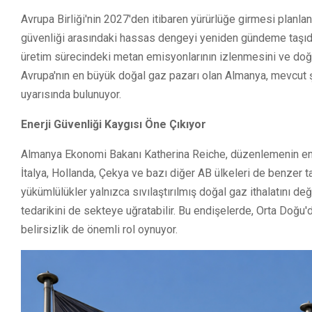
Avrupa Birliği'nin 2027'den itibaren yürürlüğe girmesi planla
güvenliği arasındaki hassas dengeyi yeniden gündeme taşıdı
üretim sürecindeki metan emisyonlarının izlenmesini ve doğ
Avrupa'nın en büyük doğal gaz pazarı olan Almanya, mevcut şa
uyarısında bulunuyor.
Enerji Güvenliği Kaygısı Öne Çıkıyor
Almanya Ekonomi Bakanı Katherina Reiche, düzenlemenin en a
İtalya, Hollanda, Çekya ve bazı diğer AB ülkeleri de benzer t
yükümlülükler yalnızca sıvılaştırılmış doğal gaz ithalatını deği
tedarikini de sekteye uğratabilir. Bu endişelerde, Orta Doğu'd
belirsizlik de önemli rol oynuyor.