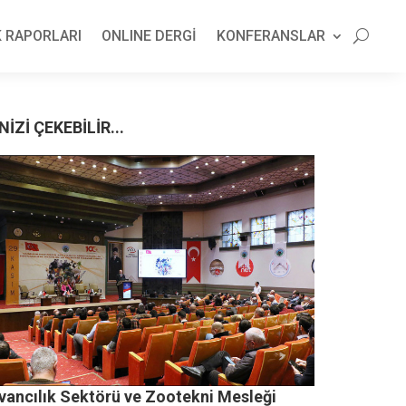
 RAPORLARI
ONLINE DERGİ
KONFERANSLAR
NİZİ ÇEKEBİLİR...
vancılık Sektörü ve Zootekni Mesleği