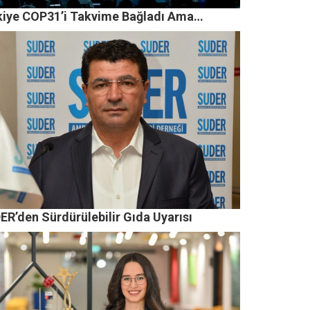
kiye COP31’i Takvime Bağladı Ama…
ER’den Sürdürülebilir Gıda Uyarısı