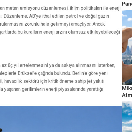
Pane
nan metan emisyonu düzenlemesi, iklim politikaları ile enerji
. Düzenleme, AB'ye ithal edilen petrol ve doğal gazın
rulanmasını zorunlu hale getirmeyi amaçlıyor. Ancak
rtlarda bu kuralların enerji arzını olumsuz etkileyebileceği
z üç yıl ertelenmesini ya da askıya alınmasını isterken,
aleplerle Brüksel'e çağrıda bulundu. Berlin'e göre yeni
l, havacılık sektörü için kritik öneme sahip jet yakıtı
Mikr
a yaşanan gerilimlerin enerji piyasalarında yarattığı
Atmo