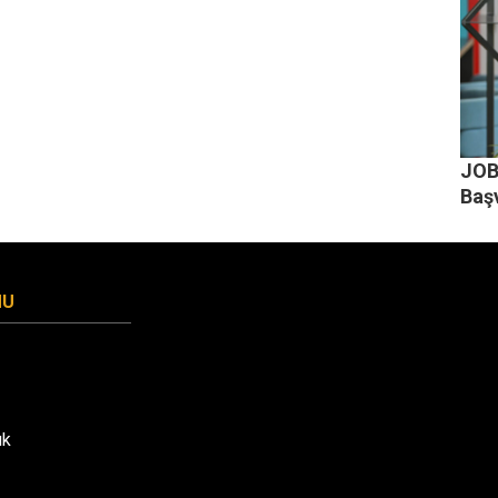
JOB
Baş
MU
uk