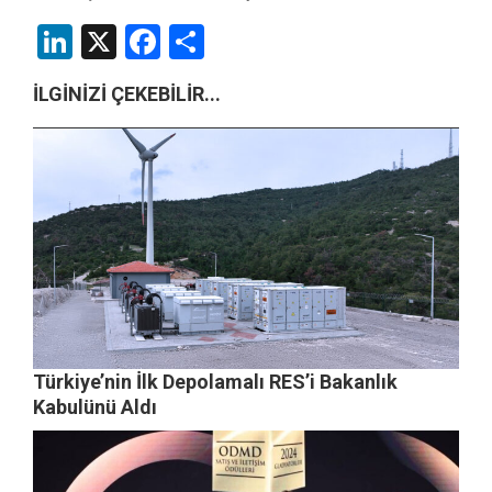
LinkedIn
X
Facebook
Share
İLGİNİZİ ÇEKEBİLİR...
Türkiye’nin İlk Depolamalı RES’i Bakanlık
Kabulünü Aldı