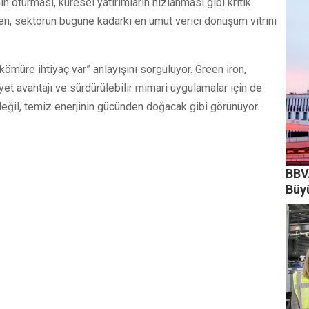
nın oturması, küresel yatırımların hızlanması gibi kritik
n, sektörün bugüne kadarki en umut verici dönüşüm vitrini
kömüre ihtiyaç var” anlayışını sorguluyor. Green iron,
iyet avantajı ve sürdürülebilir mimari uygulamalar için de
 değil, temiz enerjinin gücünden doğacak gibi görünüyor.
BBV
Büy