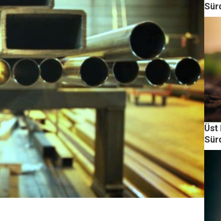
Sürd
Üst 
Sürd