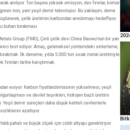
larak anılıyor. Ton başına yüksek emisyon, dev fırınlar, kömür
green iron, yani yeşil demir teknolojisi. Bu yaklaşım, demir
üştürerek, çelik üretimini karbondan arındırmayı hedefliyor.
su buharı bırakması.
2024
etals Group (FMG), Çinli çelik devi China Baowu’nun bir yan
 süreci test ediyor. Amaç, geleneksel yöntemdeki sinterleme,
bırakmak. İlk deneme, yılda 5.000 ton sıcak metal üretimiyle
fırınları tarihe karıştırmak.
ndan esiyor. Karbon fiyatlandırmasının yükselmesi, yeşil
 olgunlaşması ve devlet teşvikleri, hidrojen bazlı üretimi
ı: Yeşil demir süreçleri daha düşük kaliteli cevherlerle
izliklerini azaltıyor.
Bitk
âlâ pahalı ve büyük ölçek için ciddi altyapı gerektiriyor.