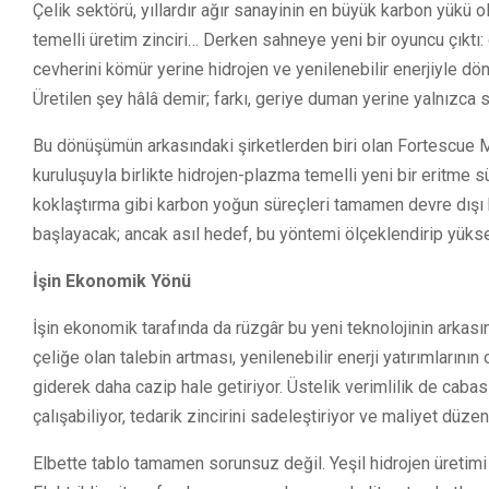
Çelik sektörü, yıllardır ağır sanayinin en büyük karbon yükü o
temelli üretim zinciri… Derken sahneye yeni bir oyuncu çıktı: 
cevherini kömür yerine hidrojen ve yenilenebilir enerjiyle dön
Üretilen şey hâlâ demir; farkı, geriye duman yerine yalnızca 
Bu dönüşümün arkasındaki şirketlerden biri olan Fortescue M
kuruluşuyla birlikte hidrojen-plazma temelli yeni bir eritme
koklaştırma gibi karbon yoğun süreçleri tamamen devre dışı 
başlayacak; ancak asıl hedef, bu yöntemi ölçeklendirip yüksek 
İşin Ekonomik Yönü
İşin ekonomik tarafında da rüzgâr bu yeni teknolojinin arkası
çeliğe olan talebin artması, yenilenebilir enerji yatırımlarının
giderek daha cazip hale getiriyor. Üstelik verimlilik de cabas
çalışabiliyor, tedarik zincirini sadeleştiriyor ve maliyet düzens
Elbette tablo tamamen sorunsuz değil. Yeşil hidrojen üretimi h