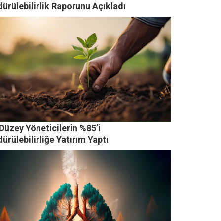
ürülebilirlik Raporunu Açıkladı
Düzey Yöneticilerin %85’i
ürülebilirliğe Yatırım Yaptı