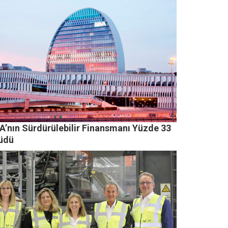
A’nın Sürdürülebilir Finansmanı Yüzde 33
üdü