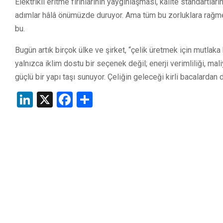
Elektrikli eritme fırınlarının yaygınlaşması, kalite standartları
adımlar hâlâ önümüzde duruyor. Ama tüm bu zorluklara rağme
bu.
Bugün artık birçok ülke ve şirket, “çelik üretmek için mutlaka 
yalnızca iklim dostu bir seçenek değil; enerji verimliliği, mal
güçlü bir yapı taşı sunuyor. Çeliğin geleceği kirli bacalardan
LinkedIn
X
Facebook
Share