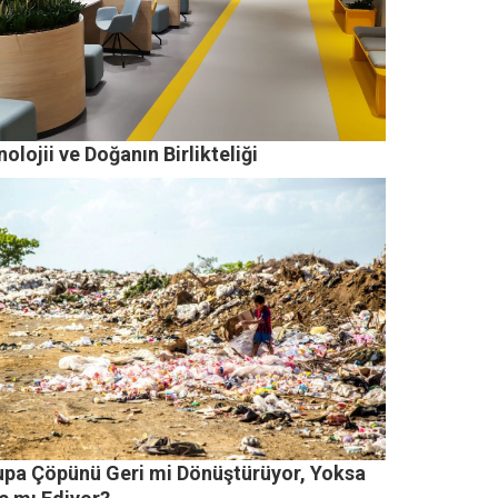
olojii ve Doğanın Birlikteliği
upa Çöpünü Geri mi Dönüştürüyor, Yoksa