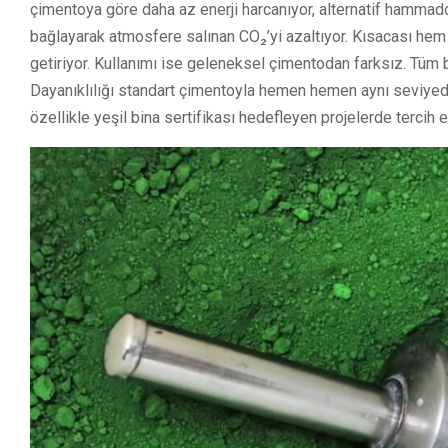
çimentoya göre daha az enerji harcanıyor, alternatif hammadde
bağlayarak atmosfere salınan CO₂’yi azaltıyor. Kısacası hem
getiriyor. Kullanımı ise geleneksel çimentodan farksız. Tüm be
Dayanıklılığı standart çimentoyla hemen hemen aynı seviyede
özellikle yeşil bina sertifikası hedefleyen projelerde tercih