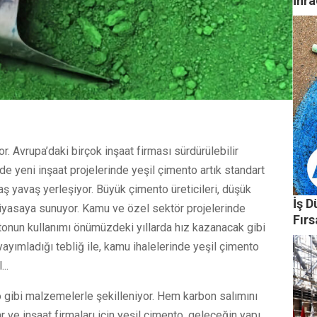
İhra
. Avrupa’daki birçok inşaat firması sürdürülebilir
 yeni inşaat projelerinde yeşil çimento artık standart
vaş yavaş yerleşiyor. Büyük çimento üreticileri, düşük
İş 
piyasaya sunuyor. Kamu ve özel sektör projelerinde
Fırs
entonun kullanımı önümüzdeki yıllarda hız kazanacak gibi
 yayımladığı tebliğ ile, kamu ihalelerinde yeşil çimento
..
to gibi malzemelerle şekilleniyor. Hem karbon salımını
e inşaat firmaları için yeşil çimento, geleceğin yapı