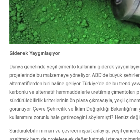
Giderek Yaygınlaşıyor
Dünya genelinde yeşil çimento kullanımı giderek yaygınlaşıyor
projelerinde bu malzemeye yöneliyor, ABD’de büyük şehirlerde
alternatiflerden biri haline geliyor. Türkiye’de de bu trend ya
karbonlu ve alternatif hammaddelerle üretilmiş çimentoları 
sürdürülebilirlik kriterlerinin ön plana çıkmasıyla, yeşil çim
görünüyor. Çevre Şehircilik ve İklim Değişikliği Bakanlığı'nın
kullanımını zorunlu hale getireceğini söylemişti? Henüz değil.
Sürdürülebilir mimari ve çevreci inşaat anlayışı, yeşil çimen
azaltmak hem de projelere ek değer katmak isteyen mimarlar v