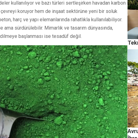
ler kullanılıyor ve bazı türleri sertleşirken havadan karbon
 çevreyi koruyor hem de inşaat sektörüne yeni bir soluk
ton, harç ve yapı elemanlarında rahatlıkla kullanılabiliyor.
 ama sürdürülebilir. Mimarlık ve tasarım dünyasında,
 edilmeye başlanması ise tesadüf değil.
Tekn
Avr