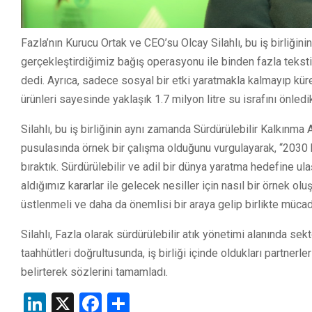
Fazla’nın Kurucu Ortak ve CEO’su Olcay Silahlı, bu iş birliğin
gerçekleştirdiğimiz bağış operasyonu ile binden fazla tekstil
dedi. Ayrıca, sadece sosyal bir etki yaratmakla kalmayıp küre
ürünleri sayesinde yaklaşık 1.7 milyon litre su israfını önledikl
Silahlı, bu iş birliğinin aynı zamanda Sürdürülebilir Kalkınma 
pusulasında örnek bir çalışma olduğunu vurgulayarak, “2030 
bıraktık. Sürdürülebilir ve adil bir dünya yaratma hedefine ul
aldığımız kararlar ile gelecek nesiller için nasıl bir örnek 
üstlenmeli ve daha da önemlisi bir araya gelip birlikte mücad
Silahlı, Fazla olarak sürdürülebilir atık yönetimi alanında
taahhütleri doğrultusunda, iş birliği içinde oldukları partnerle
belirterek sözlerini tamamladı.
LinkedIn
X
Facebook
Share