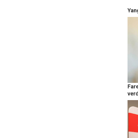
Yang
Far
ver