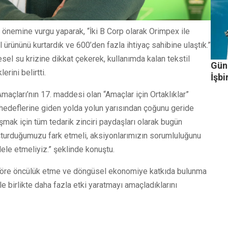
in önemine vurgu yaparak, “İki B Corp olarak Orimpex ile
 ürününü kurtardık ve 600’den fazla ihtiyaç sahibine ulaştık.”
sel su krizine dikkat çekerek, kullanımda kalan tekstil
Güne
erini belirtti.
İşbi
Amaçları’nın 17. maddesi olan “Amaçlar için Ortaklıklar”
hedeflerine giden yolda yolun yarısından çoğunu geride
aşmak için tüm tedarik zinciri paydaşları olarak bugün
oluşturduğumuzu fark etmeli, aksiyonlarımızın sorumluluğunu
ele etmeliyiz.” şeklinde konuştu.
 sektöre öncülük etme ve döngüsel ekonomiye katkıda bulunma
rle birlikte daha fazla etki yaratmayı amaçladıklarını