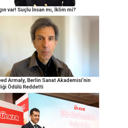
ın var! Suçlu İnsan mı, İklim mi?
eed Armaly, Berlin Sanat Akademisi’nin
diği Ödülü Reddetti