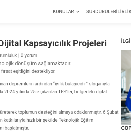
KONULAR
SÜRDÜRÜLEBİLİRLİK
jital Kapsayıcılık Projeleri
İLGİ
rumluluk
|
0 yorum
knolojik dönüşüm sağlamaktadır.
ırsat eşitliğini destekliyor.
an depremlerin ardından “iyilik bulaşıcıdır” sloganıyla
a 2024 yılında 25’e çıkarılan TES’ler, bölgedeki dijital
üreterek toplumun desteğini almaya odaklanmıştır. 6 Şubat
katkılarıyla hızlı bir şekilde Teknolojik Eğitim
COP
ni başlatmıştır.