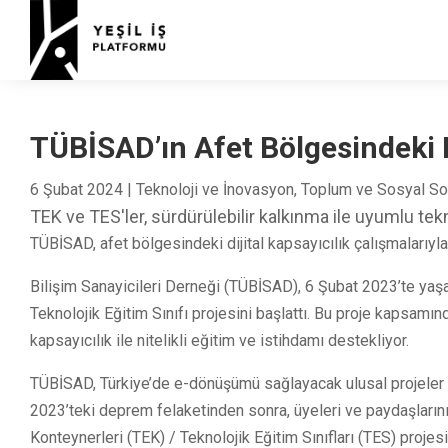
TÜBİSAD’ın Afet Bölgesindeki Di
6 Şubat 2024
|
Teknoloji ve İnovasyon
,
Toplum ve Sosyal So
TEK ve TES'ler, sürdürülebilir kalkınma ile uyumlu te
TÜBİSAD, afet bölgesindeki dijital kapsayıcılık çalışmalarıyla f
Bilişim Sanayicileri Derneği (TÜBİSAD), 6 Şubat 2023’te yaşan
Teknolojik Eğitim Sınıfı projesini başlattı. Bu proje kapsamınd
kapsayıcılık ile nitelikli eğitim ve istihdamı destekliyor.
TÜBİSAD, Türkiye’de e-dönüşümü sağlayacak ulusal projeler 
2023’teki deprem felaketinden sonra, üyeleri ve paydaşlarının 
Konteynerleri (TEK) / Teknolojik Eğitim Sınıfları (TES) projesi