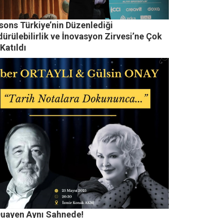
sons Türkiye’nin Düzenlediği
ürülebilirlik ve İnovasyon Zirvesi’ne Çok
 Katıldı
 Duayen Aynı Sahnede!