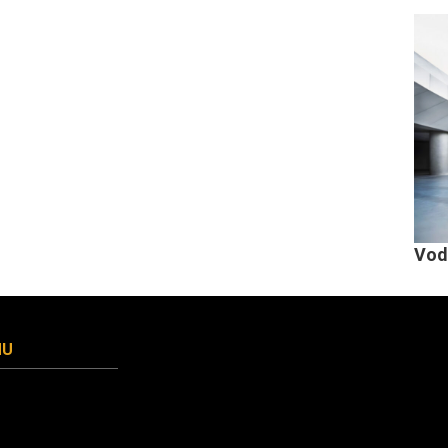
Vod
MU