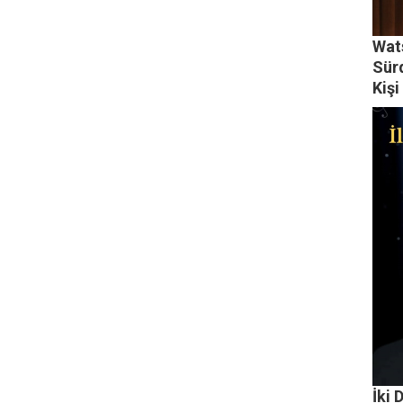
Wat
Sürd
Kişi
İki