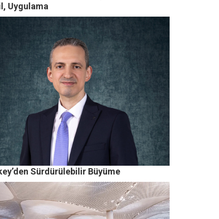
il, Uygulama
key’den Sürdürülebilir Büyüme