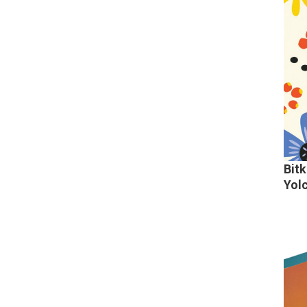
Bitk
Yol