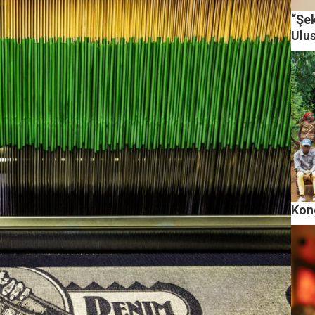
“Şek
Ulus
Kong