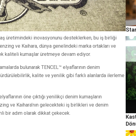
Star
aş üretimindeki inovasyonunu desteklerken, bu iş birliği
nzing ve Kaihara, dünya genelindeki marka ortakları ve
ksek kaliteli kumaşlar üretmeye devam ediyor.
çıklamalarda bulunarak TENCEL™ elyaflarının denim
rdürülebilirlik, kalite ve yenilik gibi farklı alanlarda ilerleme
yaflarının öne çıktığı yenilikçi denim kumaşların
zing ve Kaihara’nın gelecekteki iş birlikleri ve denim
li bir adım olarak dikkat çekecek.
Kas
Dön