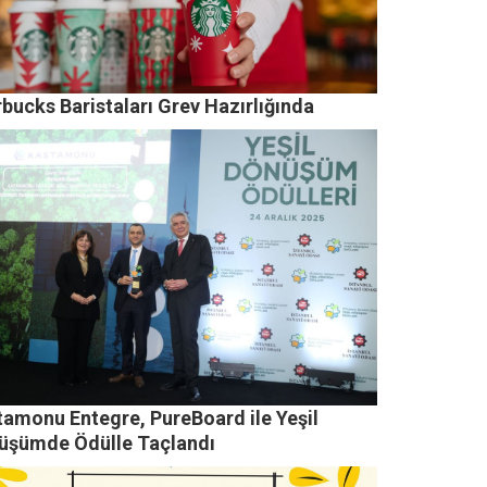
bucks Baristaları Grev Hazırlığında
tamonu Entegre, PureBoard ile Yeşil
üşümde Ödülle Taçlandı