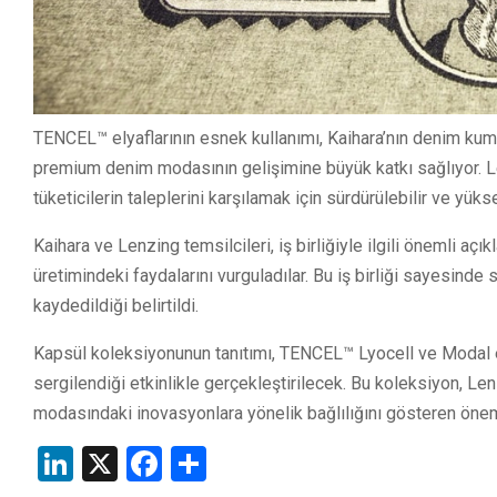
TENCEL™ elyaflarının esnek kullanımı, Kaihara’nın denim kum
premium denim modasının gelişimine büyük katkı sağlıyor. Le
tüketicilerin taleplerini karşılamak için sürdürülebilir ve yü
Kaihara ve Lenzing temsilcileri, iş birliğiyle ilgili önemli a
üretimindeki faydalarını vurguladılar. Bu iş birliği sayesinde sü
kaydedildiği belirtildi.
Kapsül koleksiyonunun tanıtımı, TENCEL™ Lyocell ve Modal el
sergilendiği etkinlikle gerçekleştirilecek. Bu koleksiyon, Len
modasındaki inovasyonlara yönelik bağlılığını gösteren önem
LinkedIn
X
Facebook
Share