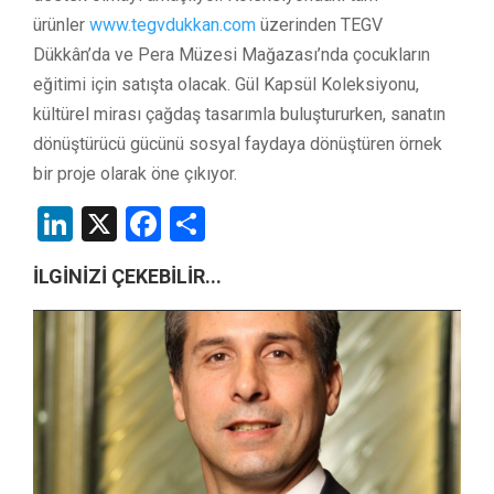
ürünler
www.tegvdukkan.com
üzerinden TEGV
Dükkân’da ve Pera Müzesi Mağazası’nda çocukların
eğitimi için satışta olacak. Gül Kapsül Koleksiyonu,
kültürel mirası çağdaş tasarımla buluştururken, sanatın
dönüştürücü gücünü sosyal faydaya dönüştüren örnek
bir proje olarak öne çıkıyor.
LinkedIn
X
Facebook
Share
İLGİNİZİ ÇEKEBİLİR...