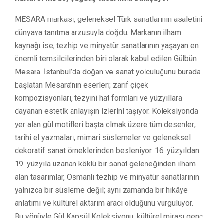
MESARA markası, geleneksel Türk sanatlarının asaletini
dünyaya tanıtma arzusuyla doğdu. Markanın ilham
kaynağı ise, tezhip ve minyatür sanatlarının yaşayan en
önemli temsilcilerinden biri olarak kabul edilen Gülbün
Mesara. İstanbul’da doğan ve sanat yolculuğunu burada
başlatan Mesara’nın eserleri; zarif çiçek
kompozisyonları, tezyini hat formları ve yüzyıllara
dayanan estetik anlayışın izlerini taşıyor. Koleksiyonda
yer alan gül motifleri başta olmak üzere tüm desenler;
tarihi el yazmaları, mimari süslemeler ve geleneksel
dekoratif sanat örneklerinden besleniyor. 16. yüzyıldan
19. yüzyıla uzanan köklü bir sanat geleneğinden ilham
alan tasarımlar, Osmanlı tezhip ve minyatür sanatlarının
yalnızca bir süsleme değil; aynı zamanda bir hikâye
anlatımı ve kültürel aktarım aracı olduğunu vurguluyor.
Bu yönüyle Gül Kapsül Koleksiyonu, kültürel mirası genç