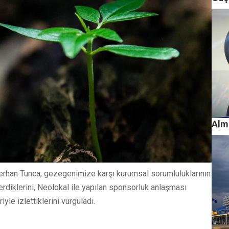
Alma
rhan Tunca, gezegenimize karşı kurumsal sorumluluklarının
verdiklerini, Neolokal ile yapılan sponsorluk anlaşması
le izlettiklerini vurguladı.