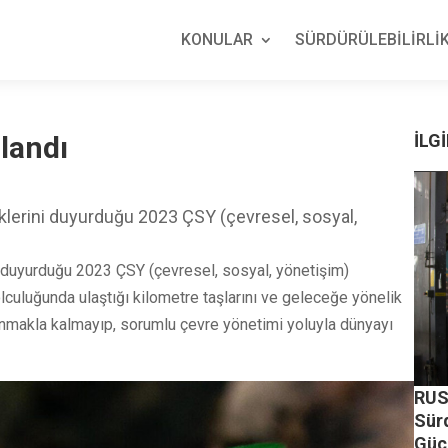
KONULAR
SÜRDÜRÜLEBİLİRLİK
landı
İLGİ
iliklerini duyurduğu 2023 ÇSY (çevresel, sosyal,
ini duyurduğu 2023 ÇSY (çevresel, sosyal, yönetişim)
lculuğunda ulaştığı kilometre taşlarını ve geleceğe yönelik
sunmakla kalmayıp, sorumlu çevre yönetimi yoluyla dünyayı
RUS
Sür
Güç