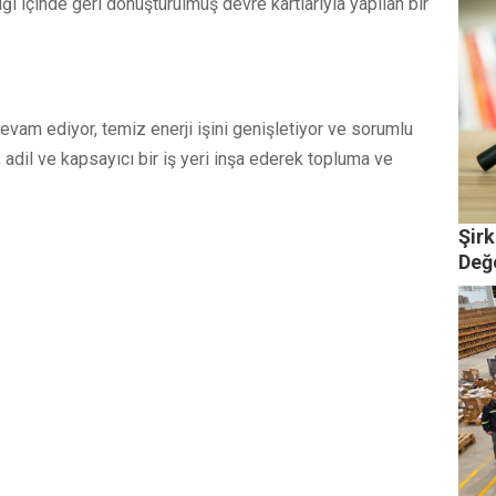
liği içinde geri dönüştürülmüş devre kartlarıyla yapılan bir
evam ediyor, temiz enerji işini genişletiyor ve sorumlu
ş, adil ve kapsayıcı bir iş yeri inşa ederek topluma ve
Şirk
Değ