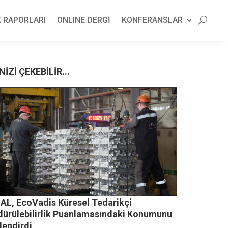
 RAPORLARI
ONLINE DERGİ
KONFERANSLAR
NİZİ ÇEKEBİLİR...
AL, EcoVadis Küresel Tedarikçi
dürülebilirlik Puanlamasındaki Konumunu
lendirdi