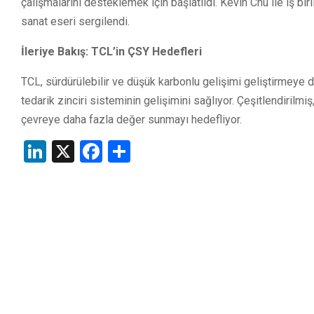
çalışmalarını desteklemek için başlatıldı. Kevin Chu ile iş bir
sanat eseri sergilendi.
İleriye Bakış: TCL’in ÇSY Hedefleri
TCL, sürdürülebilir ve düşük karbonlu gelişimi geliştirmeye d
tedarik zinciri sisteminin gelişimini sağlıyor. Çeşitlendirilmi
çevreye daha fazla değer sunmayı hedefliyor.
LinkedIn
X
Facebook
Share