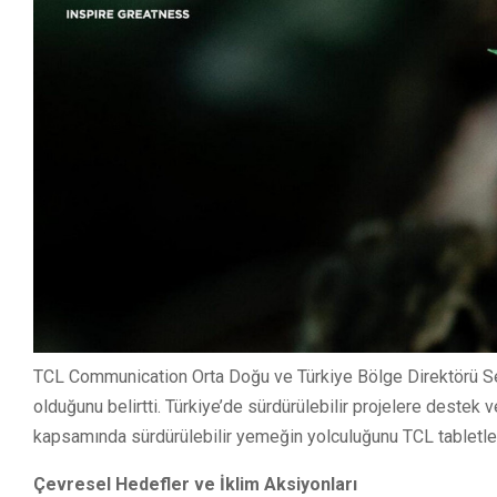
TCL Communication Orta Doğu ve Türkiye Bölge Direktörü Se
olduğunu belirtti. Türkiye’de sürdürülebilir projelere destek 
kapsamında sürdürülebilir yemeğin yolculuğunu TCL tabletleriy
Çevresel Hedefler ve İklim Aksiyonları