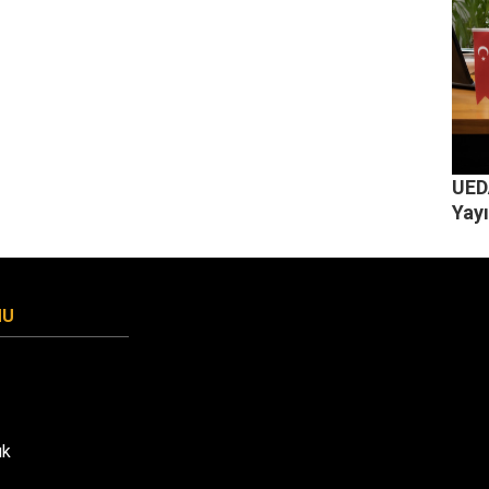
UEDA
Yayı
MU
uk