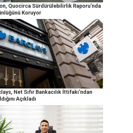
on, Quocirca Sürdürülebilirlik Raporu’nda
ünlüğünü Koruyor
lays, Net Sıfır Bankacılık İttifakı’ndan
ldığını Açıkladı