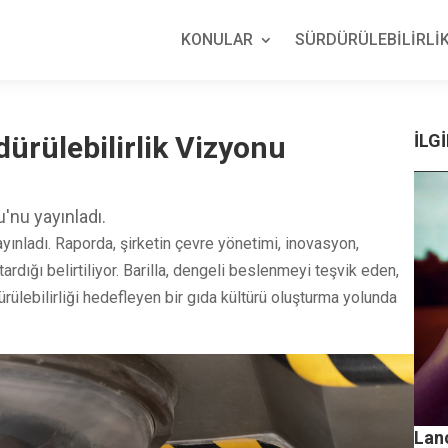
KONULAR
SÜRDÜRÜLEBİLİRLİK
ürülebilirlik Vizyonu
İLGİ
u'nu yayınladı.
yayınladı. Raporda, şirketin çevre yönetimi, inovasyon,
rdığı belirtiliyor. Barilla, dengeli beslenmeyi teşvik eden,
rülebilirliği hedefleyen bir gıda kültürü oluşturma yolunda
Lanc