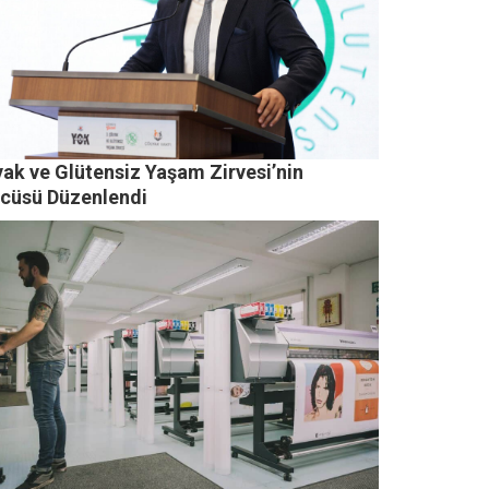
yak ve Glütensiz Yaşam Zirvesi’nin
ncüsü Düzenlendi