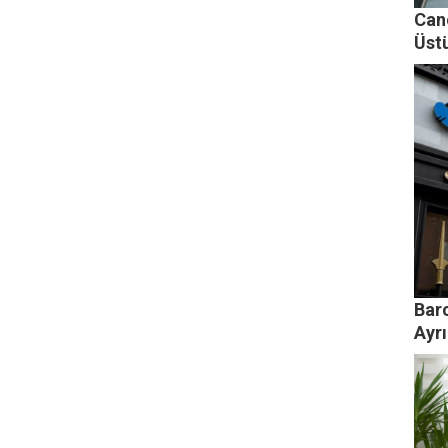
Can
Üst
Barc
Ayrı