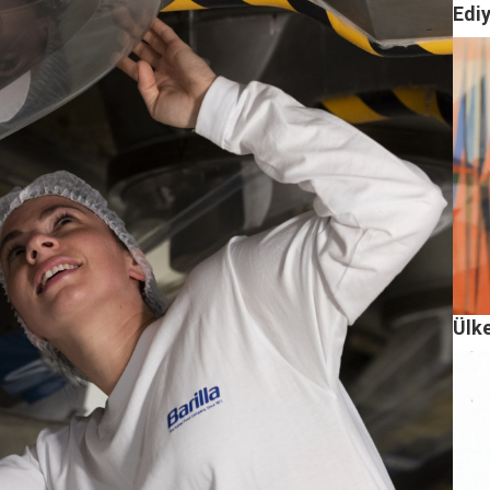
Edi
Ülke