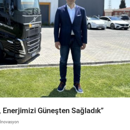
ık, Enerjimizi Güneşten Sağladık”
e İnovasyon