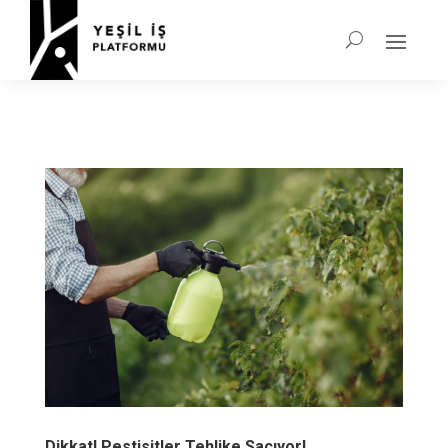
Dikkat! Pestisitler Tehlike Saçıyor!