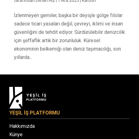
tarafından
Dilhan Hız
|
1 Ara 2025
|
Karbon
İzlenmeyen gemiler, başka bir deyişle gölge filolar
sadece ticari yasaları değil; çevreyi, iklimi ve insan
güvenliğini de tehdit ediyor. Sürdürülebilir denizcilik
için şeffaflık artık bir zorunluluk. Küresel
ekonominin belkemiği olan deniz taşımacılığı, son
yıllarda...
YEŞİL İŞ PLATFORMU
Hakkımızda
Künye