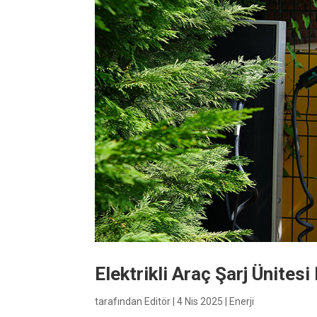
Elektrikli Araç Şarj Ünite
tarafından
Editör
|
4 Nis 2025
|
Enerji