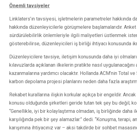
Önemli tavsiyeler
Linklaters’ın tavsiyesi, işletmelerin parametreler hakkında da
hakkında düzenleyicilerle görüşmelere başlamalarıdır. Anket
sürdürülebilirlik önlemleriyle ilgili maliyetleri üstlenmek i
gösterebilirse, düzenleyicileri iş birliği ihtiyacı konusunda i
Düzenleyicilere tavsiye, iletişim konusunda daha iyi olmalarıd
kılavuzlarda açıklanan ilkelerin pratikte nasıl uygulanacağın
kazanmalarına yardımcı olacaktır. Hollanda ACM’nin Total ve S
karbon depolama projesi planlarını neden daha fazla araştırma
Rekabet kurallarına ilişkin korkular açıkça bir engeldir. Ancak 
konusu olduğunda şirketleri geride tutan tek şey bu değil; ko
“Genellikle, iyi bir kolaylaştırma olmadan, iş birliğinde daha 
karşılığında pek bir şey alamazlar.” dedi. “Konuşma, terapi
karışımına ihtiyacınız var – aksi takdirde bir sohbet masasında