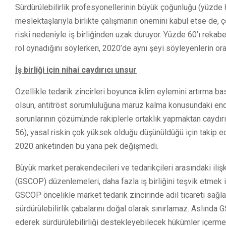
Sürdürülebilirlik profesyonellerinin büyük çoğunluğu (yüzde 8
meslektaşlarıyla birlikte çalışmanın önemini kabul etse de, ç
riski nedeniyle iş birliğinden uzak duruyor. Yüzde 60’ı rekabe
rol oynadığını söylerken, 2020’de aynı şeyi söyleyenlerin or
İş birliği için nihai caydırıcı unsur
Özellikle tedarik zincirleri boyunca iklim eylemini artırma ba
olsun, antitröst sorumluluğuna maruz kalma konusundaki endi
sorunlarının çözümünde rakiplerle ortaklık yapmaktan caydırıy
56), yasal riskin çok yüksek olduğu düşünüldüğü için takip 
2020 anketinden bu yana pek değişmedi.
Büyük market perakendecileri ve tedarikçileri arasındaki il
(GSCOP) düzenlemeleri, daha fazla iş birliğini teşvik etmek içi
GSCOP öncelikle market tedarik zincirinde adil ticareti sa
sürdürülebilirlik çabalarını doğal olarak sınırlamaz. Aslında 
ederek sürdürülebilirliği destekleyebilecek hükümler içerm