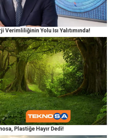
ji Verimliliğinin Yolu Isı Yalıtımında!
osa, Plastiğe Hayır Dedi!