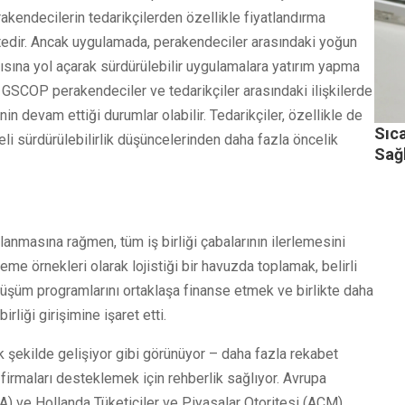
erakendecilerin tedarikçilerden özellikle fiyatlandırma
edir. Ancak uygulamada, perakendeciler arasındaki yoğun
kısına yol açarak sürdürülebilir uygulamalara yatırım yapma
e, GSCOP perakendeciler ve tedarikçiler arasındaki ilişkilerde
n devam ettiği durumlar olabilir. Tedarikçiler, özellikle de
Sıc
eli sürdürülebilirlik düşüncelerinden daha fazla öncelik
Sağl
lanmasına rağmen, tüm iş birliği çabalarının ilerlemesini
leme örnekleri olarak lojistiği bir havuzda toplamak, belirli
nüşüm programlarını ortaklaşa finanse etmek ve birlikte daha
irliği girişimine işaret etti.
cak şekilde gelişiyor gibi görünüyor – daha fazla rekabet
 firmaları desteklemek için rehberlik sağlıyor. Avrupa
A) ve Hollanda Tüketiciler ve Piyasalar Otoritesi (ACM),