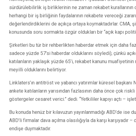
sürdürülebilirlik iş birliklerinin ne zaman rekabet kurallarının 
herhangi bir iş birliğinin faydalarının rekabete vereceği zar
değerlendirdiklerini de açıkça ortaya koymaktadırlar. CMA, şirk
konusunda soru sormakta özgür oldukları bir “açık kapı polit
Şirketleri bu tür bir rehberlikten haberdar etmek için daha f
sadece yüzde 57’si haberdar olduklarını söyledi); çünkü açıkça
katılanların yaklaşık yüzde 65’i, rekabet kanunu muafiyetinin
meyilli olduklarını belirtiyor.
Linklaters’ın antitröst ve yabancı yatırımlar küresel başkanı N
ankete katılanların yarısından fazlasının daha önce çok riskli
göstergeler cesaret verici.” dedi. “Yetkililer kapıyı açtı – iş
Bu konuda henüz bir kılavuzun yayınlanmadığı ABD’de ise durum
ABD’li firmalar dava açılma olasılığıyla da karşı karşıyadır 
endişe duymaktadır.