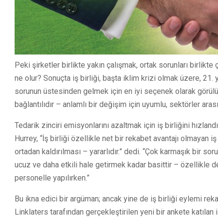
Peki şirketler birlikte yakın çalışmak, ortak sorunları birlikt
ne olur? Sonuçta iş birliği, başta iklim krizi olmak üzere, 2
sorunun üstesinden gelmek için en iyi seçenek olarak görülüyo
bağlantılıdır – anlamlı bir değişim için uyumlu, sektörler arası
Tedarik zinciri emisyonlarını azaltmak için iş birliğini hız
Hurrey, “İş birliği özellikle net bir rekabet avantajı olmayan
ortadan kaldırılması – yararlıdır.” dedi. “Çok karmaşık bir s
ucuz ve daha etkili hale getirmek kadar basittir – özellikle d
personelle yapılırken.”
Bu ikna edici bir argüman; ancak yine de iş birliği eylemi reka
Linklaters tarafından gerçekleştirilen yeni bir ankete katılan