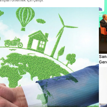
ışları önlemek için çalışır.
San
Ger