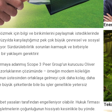
Ener
e çözmek için bilgi ve birikimlerini paylaşmak istediklerinde
1. yüzyılda karşılaştığımız pek çok büyük çevresel ve sosyal
r. Sürdürülebilirlik sorunları karmaşık ve birbiriyle
 bir yaklaşım gerektirir.
landırmaya adanmış Scope 3 Peer Group’un kurucusu Oliver
 iş zorluklarının çözümünde – örneğin modern köleliğin
orunun üstesinden ortaklaşa gelmeyi çok daha kolay, daha
e büyük şirketlerde bile bu işler genellikle yetersiz
bet yasaları tarafından engelleniyor olabilir. Hukuk firması
Tekn
 işletmelerin çoğunluğunun hissiyatı kesinlikle bu yönde.