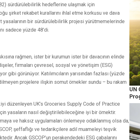
2) sürdürülebilirlik hedeflerine ulaşmak için
oğu şirket rekabet kurallarını ihlal etme korkusu ve dava
t yasalarının bir sürdürülebilirlik projesi yürütmemelerinde
anı sadece yüzde 48’di.
skısına rağmen, ister bir kurumun ister bir davacının elinde
şeler, firmaları çevresel, sosyal ve yönetişim (ESG)
or gibi görünüyor. Katılımcıların yarısından fazlası (yüzde
edilmeyen projelere ilişkin somut örnekler sundu – bu rakam
UN 
Pro
işkiyi düzenleyen UK’s Groceries Supply Code of Practice
n yasaların nasıl değiştirilebileceğine iyi bir örnektir.
ğlamaya ve haksız uygulamaları önlemeye odaklanmış olsa da,
GSCOP, şeffaflığı ve tedarikçilere adil muameleyi teşvik
ektedir. Ancak GSCOP’un perakendedeki ESG çabalarını