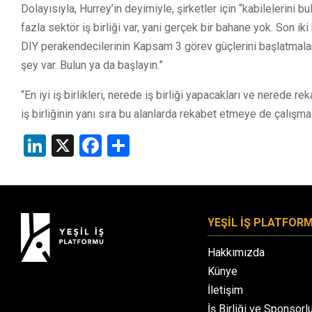
Dolayısıyla, Hurrey’in deyimiyle, şirketler için “kabilelerini
fazla sektör iş birliği var, yani gerçek bir bahane yok. Son 
DIY perakendecilerinin Kapsam 3 görev güçlerini başlatmalar
şey var. Bulun ya da başlayın.”
“En iyi iş birlikleri, nerede iş birliği yapacakları ve nerede r
iş birliğinin yanı sıra bu alanlarda rekabet etmeye de çalışmalı
LinkedIn
X
Facebook
Share
YEŞİL İŞ PLATFOR
Hakkımızda
Künye
İletişim
İş Birliği ve Sponsorl