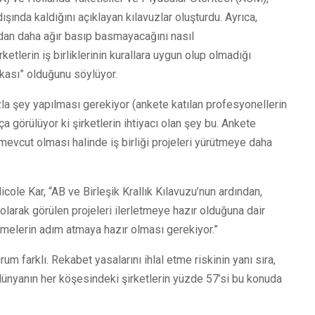
dışında kaldığını açıklayan kılavuzlar oluşturdu. Ayrıca,
ardan daha ağır basıp basmayacağını nasıl
etlerin iş birliklerinin kurallara uygun olup olmadığı
ikası” olduğunu söylüyor.
azla şey yapılması gerekiyor (ankete katılan profesyonellerin
 görülüyor ki şirketlerin ihtiyacı olan şey bu. Ankete
 mevcut olması halinde iş birliği projeleri yürütmeye daha
icole Kar, “AB ve Birleşik Krallık Kılavuzu’nun ardından,
 olarak görülen projeleri ilerletmeye hazır olduğuna dair
letmelerin adım atmaya hazır olması gerekiyor.”
 farklı. Rekabet yasalarını ihlal etme riskinin yanı sıra,
– dünyanın her köşesindeki şirketlerin yüzde 57’si bu konuda