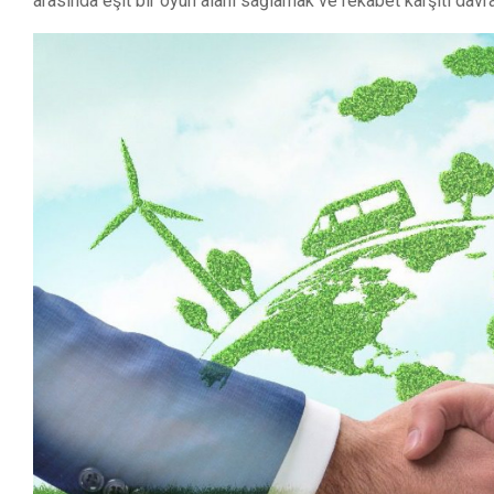
arasında eşit bir oyun alanı sağlamak ve rekabet karşıtı davran