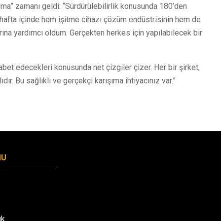
 bulma” zamanı geldi: “Sürdürülebilirlik konusunda 180’den
iki hafta içinde hem işitme cihazı çözüm endüstrisinin hem de
ına yardımcı oldum. Gerçekten herkes için yapılabilecek bir
ekabet edecekleri konusunda net çizgiler çizer. Her bir şirket,
dır. Bu sağlıklı ve gerçekçi karışıma ihtiyacınız var.”
MU
uk