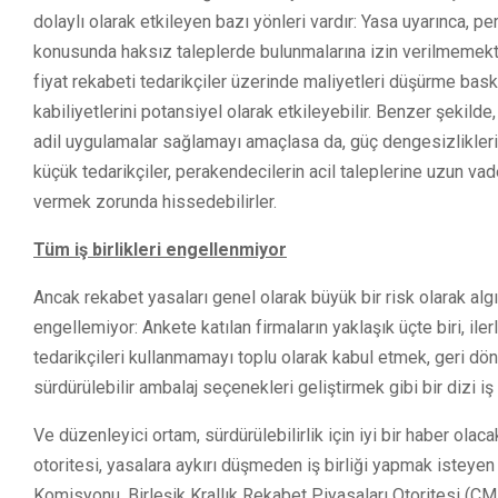
dolaylı olarak etkileyen bazı yönleri vardır: Yasa uyarınca, p
konusunda haksız taleplerde bulunmalarına izin verilmemekt
fiyat rekabeti tedarikçiler üzerinde maliyetleri düşürme bas
kabiliyetlerini potansiyel olarak etkileyebilir. Benzer şekild
adil uygulamalar sağlamayı amaçlasa da, güç dengesizliklerini
küçük tedarikçiler, perakendecilerin acil taleplerine uzun vad
vermek zorunda hissedebilirler.
Tüm iş birlikleri engellenmiyor
Ancak rekabet yasaları genel olarak büyük bir risk olarak algı
engellemiyor: Ankete katılan firmaların yaklaşık üçte biri, iler
tedarikçileri kullanmamayı toplu olarak kabul etmek, geri dö
sürdürülebilir ambalaj seçenekleri geliştirmek gibi bir dizi iş b
Ve düzenleyici ortam, sürdürülebilirlik için iyi bir haber ola
otoritesi, yasalara aykırı düşmeden iş birliği yapmak isteyen
Komisyonu, Birleşik Krallık Rekabet Piyasaları Otoritesi (CM