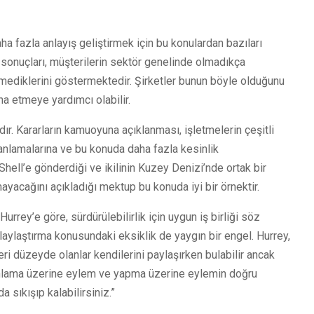
ha fazla anlayış geliştirmek için bu konulardan bazıları
 sonuçları, müşterilerin sektör genelinde olmadıkça
stemediklerini göstermektedir. Şirketler bunun böyle olduğunu
kna etmeye yardımcı olabilir.
ır. Kararların kamuoyuna açıklanması, işletmelerin çeşitli
ı anlamalarına ve bu konuda daha fazla kesinlik
hell’e gönderdiği ve ikilinin Kuzey Denizi’nde ortak bir
yacağını açıkladığı mektup bu konuda iyi bir örnektir.
Hurrey’e göre, sürdürülebilirlik için uygun iş birliği söz
laylaştırma konusundaki eksiklik de yaygın bir engel. Hurrey,
ileri düzeyde olanlar kendilerini paylaşırken bulabilir ancak
, anlama üzerine eylem ve yapma üzerine eylemin doğru
 sıkışıp kalabilirsiniz.”