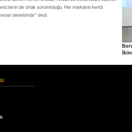
üketicilerin de ortak sorumluluğu. Her markanın kendi
resel denetimdir.” dedi.
Bor
İki
MU
uk