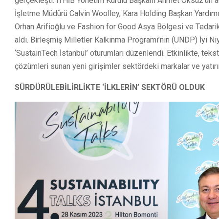
gerçekleşti. İTHİB Yönetim Kurulu Başkanı Ahmet Öksüz’ün açı
İşletme Müdürü Calvin Woolley, Kara Holding Başkan Yardımc
Orhan Arifioğlu ve Fashion for Good Asya Bölgesi ve Tedarikç
aldı. Birleşmiş Milletler Kalkınma Programı’nın (UNDP) İyi Niy
‘SustainTech İstanbul’ oturumları düzenlendi. Etkinlikte, teks
çözümleri sunan yeni girişimler sektördeki markalar ve yatırı
SÜRDÜRÜLEBİLİRLİKTE ‘İLKLERİN’ SEKTÖRÜ OLDUK