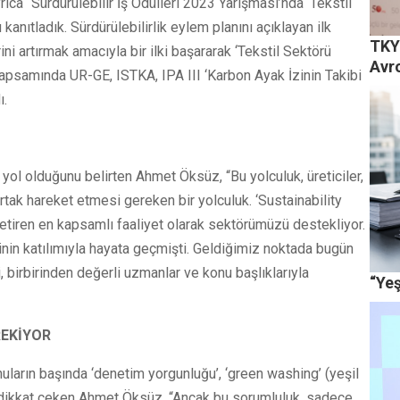
ıca “Sürdürülebilir İş Ödülleri 2023 Yarışması’nda ‘Tekstil
kanıtladık. Sürdürülebilirlik eylem planını açıklayan ilk
TKYB
ni artırmak amacıyla bir ilki başararak ‘Tekstil Sektörü
Avr
 kapsamında UR-GE, ISTKA, IPA III ‘Karbon Ayak İzinin Takibi
ı.
 yol olduğunu belirten Ahmet Öksüz, “Bu yolculuk, üreticiler,
ortak hareket etmesi gereken bir yolculuk. ‘Sustainability
getiren en kapsamlı faaliyet olarak sektörümüzü destekliyor.
şinin katılımıyla hayata geçmişti. Geldiğimiz noktada bugün
, birbirinden değerli uzmanlar ve konu başlıklarıyla
“Ye
REKİYOR
uların başında ‘denetim yorgunluğu’, ‘green washing’ (yeşil
e dikkat çeken Ahmet Öksüz, “Ancak bu sorumluluk, sadece