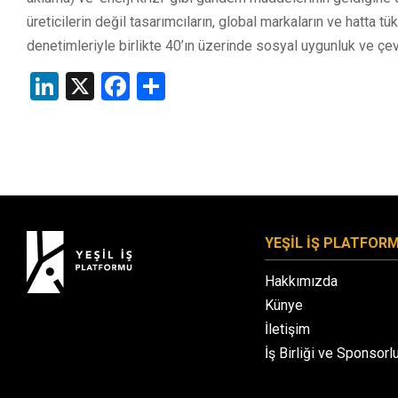
üreticilerin değil tasarımcıların, global markaların ve hatta t
denetimleriyle birlikte 40’ın üzerinde sosyal uygunluk ve çev
LinkedIn
X
Facebook
Share
YEŞİL İŞ PLATFOR
Hakkımızda
Künye
İletişim
İş Birliği ve Sponsorl