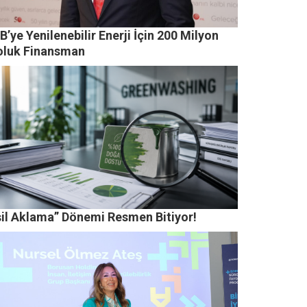
’ye Yenilenebilir Enerji İçin 200 Milyon
oluk Finansman
şil Aklama” Dönemi Resmen Bitiyor!