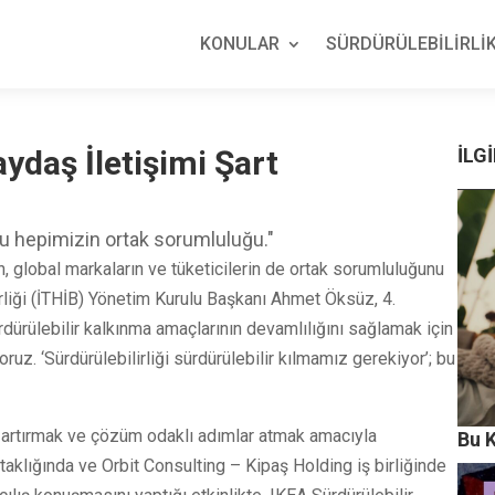
KONULAR
SÜRDÜRÜLEBİLİRLİK
ydaş İletişimi Şart
İLGİ
 bu hepimizin ortak sorumluluğu."
ın, global markaların ve tüketicilerin de ortak sorumluluğunu
irliği (İTHİB) Yönetim Kurulu Başkanı Ahmet Öksüz, 4.
rdürülebilir kalkınma amaçlarının devamlılığını sağlamak için
ruz. ‘Sürdürülebilirliği sürdürülebilir kılmamız gerekiyor’; bu
nı artırmak ve çözüm odaklı adımlar atmak amacıyla
Bu K
rtaklığında ve Orbit Consulting – Kipaş Holding iş birliğinde