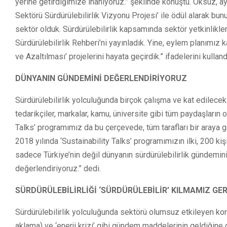
yerine getirdiğimize inanıyoruz.” şeklinde konuştu. Öksüz, ayr
Sektörü Sürdürülebilirlik Vizyonu Projesi’ ile ödül alarak bunu 
sektör olduk. Sürdürülebilirlik kapsamında sektör yetkinlikleri
Sürdürülebilirlik Rehberi’ni yayınladık. Yine, eylem planımız
ve Azaltılması’ projelerini hayata geçirdik.” ifadelerini kulland
DÜNYANIN GÜNDEMİNİ DEĞERLENDİRİYORUZ
Sürdürülebilirlik yolculuğunda birçok çalışma ve kat edilecek
tedarikçiler, markalar, kamu, üniversite gibi tüm paydaşların 
Talks’ programımız da bu çerçevede, tüm tarafları bir araya 
2018 yılında ‘Sustainability Talks’ programımızın ilki, 200 ki
sadece Türkiye’nin değil dünyanın sürdürülebilirlik gündemini
değerlendiriyoruz.” dedi.
SÜRDÜRÜLEBİLİRLİĞİ ‘SÜRDÜRÜLEBİLİR’ KILMAMIZ GE
Sürdürülebilirlik yolculuğunda sektörü olumsuz etkileyen kon
aklama) ve ‘enerji krizi’ gibi gündem maddelerinin geldiğin