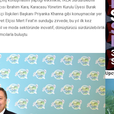
lış konuşmasını yaptığı etkinlikte, IKEA Sürdürülebilir
ısı İbrahim Kara, Karacasu Yönetim Kurulu Üyesi Burak
i İlişkileri Başkanı Priyanka Khanna gibi konuşmacılar yer
et Elçisi Mert Fırat’ın sunduğu zirvede, bu yıl ilk kez
til ve moda sektöründe inovatif, dönüştürücü sürdürülebilirlik
mcılarla buluştu.
Upc