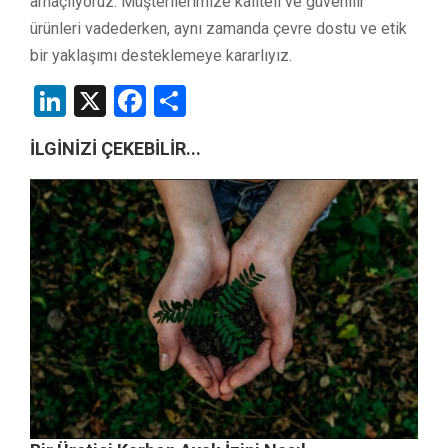
amaçlıyoruz. Müşterilerimize kaliteli ve güvenilir
ürünleri vadederken, aynı zamanda çevre dostu ve etik
bir yaklaşımı desteklemeye kararlıyız.
LinkedIn
X
Facebook
Share
İLGİNİZİ ÇEKEBİLİR...