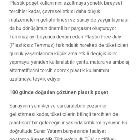
Plastik poşet kullanımını azaltmaya yönelik bireysel
tercihler kadar, çevresel etkisi daha düşük
malzemelerin geliştirilmesi ve sanayide yaygınlaşması
da bu dönüşümün önemli bir parçasını oluşturuyor.
Temmuz ayı boyunca devam eden Plastic Free July
(Plastiksiz Temmuz) farkındalık hareketi de tüketicileri
günlük yaşamlarında küçük ama etkili değişiklikler
yapmaya; yeniden kullanılabilir çanta, matara ve ambalaj
alternatiflerini tercih ederek plastik kullanımını
azaltmaya teşvik ediyor.
180 günde doğadan çözünen plastik poşet
Sanayinin yenilikçi ve sürdürülebilir çözümler
geliştirmesi kadar, tüketicilerin bilinçli tercihleri de
plastiksiz bir geleceğin inşasında kritik rol oynuyor. Bu
doğrultuda Sunar Yatırım bünyesinde faaliyet
gösteren
Sunar NP
, Türkiye'nin ilk TÜV sertifikalı