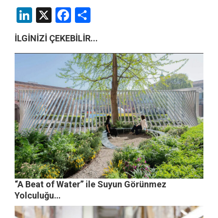
LinkedIn
X
Facebook
Share
İLGİNİZİ ÇEKEBİLİR...
“A Beat of Water” ile Suyun Görünmez
Yolculuğu…