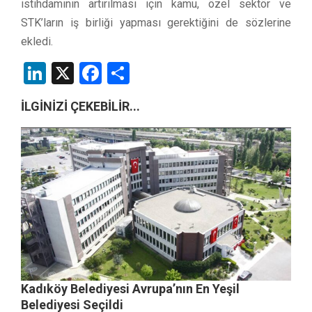
istihdamının artırılması için kamu, özel sektör ve
STK’ların iş birliği yapması gerektiğini de sözlerine
ekledi.
LinkedIn
X
Facebook
Share
İLGİNİZİ ÇEKEBİLİR...
Kadıköy Belediyesi Avrupa’nın En Yeşil
Belediyesi Seçildi