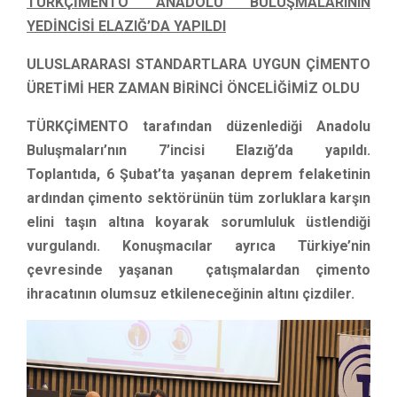
TÜRKÇİMENTO ANADOLU BULUŞMALARININ
YEDİNCİSİ ELAZIĞ’DA YAPILDI
ULUSLARARASI STANDARTLARA UYGUN ÇİMENTO
ÜRETİMİ HER ZAMAN BİRİNCİ ÖNCELİĞİMİZ OLDU
TÜRKÇİMENTO tarafından düzenlediği Anadolu
Buluşmaları’nın 7’incisi Elazığ’da yapıldı.
Toplantıda, 6 Şubat’ta yaşanan deprem felaketinin
ardından çimento sektörünün tüm zorluklara karşın
elini taşın altına koyarak sorumluluk üstlendiği
vurgulandı. Konuşmacılar ayrıca Türkiye’nin
çevresinde yaşanan çatışmalardan çimento
ihracatının olumsuz etkileneceğinin altını çizdiler.