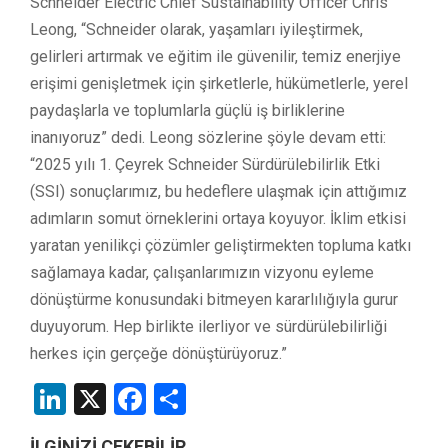
Schneider Electric Chief Sustainability Officer Chris
Leong, “Schneider olarak, yaşamları iyileştirmek,
gelirleri artırmak ve eğitim ile güvenilir, temiz enerjiye
erişimi genişletmek için şirketlerle, hükümetlerle, yerel
paydaşlarla ve toplumlarla güçlü iş birliklerine
inanıyoruz” dedi. Leong sözlerine şöyle devam etti:
“2025 yılı 1. Çeyrek Schneider Sürdürülebilirlik Etki
(SSI) sonuçlarımız, bu hedeflere ulaşmak için attığımız
adımların somut örneklerini ortaya koyuyor. İklim etkisi
yaratan yenilikçi çözümler geliştirmekten topluma katkı
sağlamaya kadar, çalışanlarımızın vizyonu eyleme
dönüştürme konusundaki bitmeyen kararlılığıyla gurur
duyuyorum. Hep birlikte ilerliyor ve sürdürülebilirliği
herkes için gerçeğe dönüştürüyoruz.”
LinkedIn
X
Facebook
Share
İLGİNİZİ ÇEKEBİLİR...