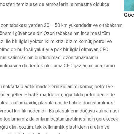
 atmosferi temizlese de atmosferin ısınmasına oldukça
Göce
. Ozon tabakası yerden 20 – 50 km yukarıdadır ve o tabakanın
en önemli güvencesidir. Ozon tabakasının incelmesi tüm
i ile bir ilgisi yoktur. İklim krizi bizim kömür, petrol ve
me de bu fosil yakıtlarla pek bir ilgisi olmayan CFC
nın salınmasının durdurulması ozon tabakasının
durulmasına da destek olur, ama CFC gazlarının ana zararı
oğu noktada plastik maddelerin kullanımı kömür, petrol ve
sini engeller. Plastik maddeler çoğunlukla petrolden elde
oksit salınmasıdır, plastik madde haline dönüştürülmesi
evresel kirlilik nedenidir. Bu plastiklerin doğaya atılmaması
zere toplamamız da onların baştan üretilmesi için gerekecek
 doğru olan çözüm, tek kullanımlık plastiklerin üretim ve