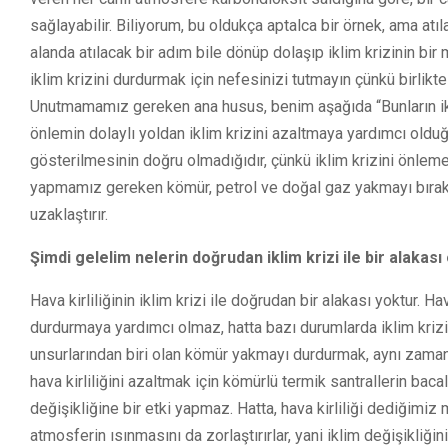
sağlayabilir. Biliyorum, bu oldukça aptalca bir örnek, ama atıla
alanda atılacak bir adım bile dönüp dolaşıp iklim krizinin bir
iklim krizini durdurmak için nefesinizi tutmayın çünkü birlik
Unutmamamız gereken ana husus, benim aşağıda “Bunların ikl
önlemin dolaylı yoldan iklim krizini azaltmaya yardımcı olduğ
gösterilmesinin doğru olmadığıdır, çünkü iklim krizini önlemek
yapmamız gereken kömür, petrol ve doğal gaz yakmayı bırakm
uzaklaştırır.
Şimdi gelelim nelerin doğrudan iklim krizi ile bir alakası
Hava kirliliğinin iklim krizi ile doğrudan bir alakası yoktur. H
durdurmaya yardımcı olmaz, hatta bazı durumlarda iklim krizi
unsurlarından biri olan kömür yakmayı durdurmak, aynı zaman
hava kirliliğini azaltmak için kömürlü termik santrallerin bacal
değişikliğine bir etki yapmaz. Hatta, hava kirliliği dediğimiz 
atmosferin ısınmasını da zorlaştırırlar, yani iklim değişikliğ