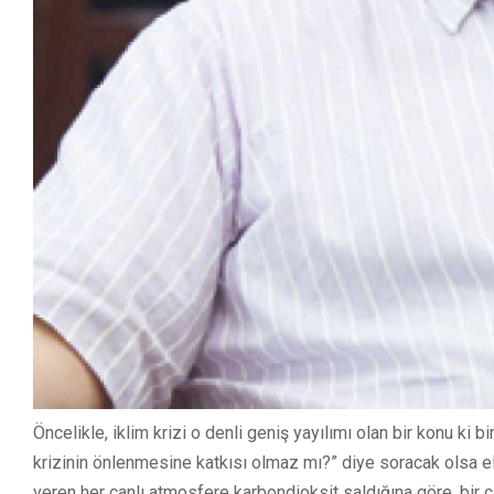
Öncelikle, iklim krizi o denli geniş yayılımı olan bir konu ki
krizinin önlenmesine katkısı olmaz mı?” diye soracak olsa el
veren her canlı atmosfere karbondioksit saldığına göre, bir