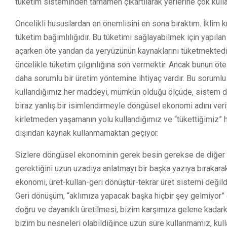
tüketim sisteminden tamamen çıkartılarak yerlerine çok kullan
Öncelikli hususlardan en önemlisini en sona bıraktım. İklim k
tüketim bağımlılığıdır. Bu tüketimi sağlayabilmek için yapıla
açarken öte yandan da yeryüzünün kaynaklarını tüketmektedir
öncelikle tüketim çılgınlığına son vermektir. Ancak bunun öt
daha sorumlu bir üretim yöntemine ihtiyaç vardır. Bu soruml
kullandığımız her maddeyi, mümkün olduğu ölçüde, sistem d
biraz yanlış bir isimlendirmeyle döngüsel ekonomi adını veriy
kirletmeden yaşamanın yolu kullandığımız ve “tükettiğimiz”
dışından kaynak kullanmamaktan geçiyor.
Sizlere döngüsel ekonominin gerek besin gerekse de diğer t
gerektiğini uzun uzadıya anlatmayı bir başka yazıya bırakar
ekonomi, üret-kullan-geri dönüştür-tekrar üret sistemi değ
Geri dönüşüm, “aklımıza yapacak başka hiçbir şey gelmiyor” 
doğru ve dayanıklı üretilmesi, bizim karşımıza gelene kadark
bizim bu nesneleri olabildiğince uzun süre kullanmamız, kul