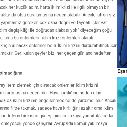
cak her küçük adım, hatta iklim krizi ile ilgili olmayan bir
 miktar da olsa duralamasına neden olabilir. Ancak, lütfen siz
te yapmamız gereken çok daha doğru ve faydalı işler var.
im değişikliği ile doğrudan alakası yok” diyeceğim çoğu
u, ama bu önlemlerin iklim krizi önlemleri olarak
 için alınacak önlemler belli. İklim krizini durdurabilmek için
aktır. Geri kalan şeyler bizi her geçen gün ana hedeften
Eşar
 olmadığına:
avayı temizlemek için alınacak önlemler iklim krizini
nin artmasına neden olur. Hava kirliliğine neden olan
da da iklim krizinin engellenmesine de yardımcı olur. Ancak
arına filtre takmak, sadece hava kirliliğini azaltır ama iklim
maddelerin bir kısmı güneş ışınlarını uzaya yansıttıklarından
ini önleyecek yönde çalışırlar. Avrupa’da kömür yakılmaya