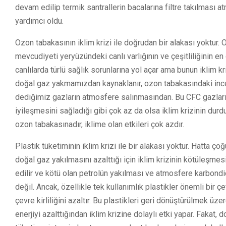
devam edilip termik santrallerin bacalarına filtre takılması
yardımcı oldu.
Ozon tabakasının iklim krizi ile doğrudan bir alakası yoktur
mevcudiyeti yeryüzündeki canlı varlığının ve çeşitliliğinin 
canlılarda türlü sağlık sorunlarına yol açar ama bunun iklim kriz
doğal gaz yakmamızdan kaynaklanır, ozon tabakasındaki incel
dediğimiz gazların atmosfere salınmasından. Bu CFC gazları
iyileşmesini sağladığı gibi çok az da olsa iklim krizinin dur
ozon tabakasınadır, iklime olan etkileri çok azdır.
Plastik tüketiminin iklim krizi ile bir alakası yoktur. Hatta ç
doğal gaz yakılmasını azalttığı için iklim krizinin kötüleşme
edilir ve kötü olan petrolün yakılması ve atmosfere karbondi
değil. Ancak, özellikle tek kullanımlık plastikler önemli bir ç
çevre kirliliğini azaltır. Bu plastikleri geri dönüştürülmek ü
enerjiyi azalttığından iklim krizine dolaylı etki yapar. Fakat,