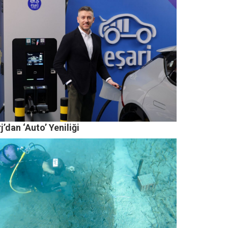
j’dan ‘Auto’ Yeniliği