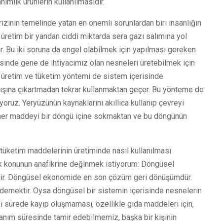
ımlık ürünlerin kullanılmasıdır.
rizinin temelinde yatan en önemli sorunlardan biri insanlığın
n üretim bir yandan ciddi miktarda sera gazı salımına yol
. Bu iki soruna da engel olabilmek için yapılması gereken
esinde gene de ihtiyacımız olan nesneleri üretebilmek için
u üretim ve tüketim yöntemi de sistem içerisinde
ışına çıkartmadan tekrar kullanmaktan geçer. Bu yönteme de
oruz. Yeryüzünün kaynaklarını akıllıca kullanıp çevreyi
 her maddeyi bir döngü içine sokmaktan ve bu döngünün
üketim maddelerinin üretiminde nasıl kullanılması
ak konunun anafikrine değinmek istiyorum: Döngüsel
ildir. Döngüsel ekonomide en son çözüm geri dönüşümdür.
demektir. Oysa döngüsel bir sistemin içerisinde nesnelerin
i sürede kayıp oluşmaması, özellikle gıda maddeleri için,
lanım süresinde tamir edebilmemiz, başka bir kişinin