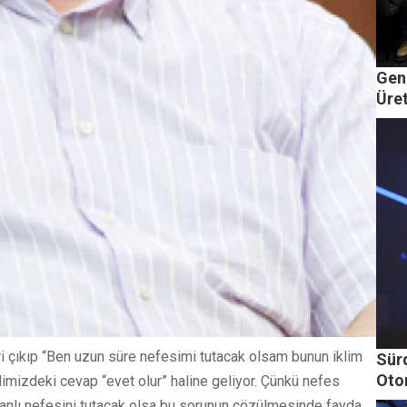
Gen
Üre
 biri çıkıp “Ben uzun süre nefesimi tutacak olsam bunun iklim
Sürd
Oto
imizdeki cevap “evet olur” haline geliyor. Çünkü nefes
 canlı nefesini tutacak olsa bu sorunun çözülmesinde fayda