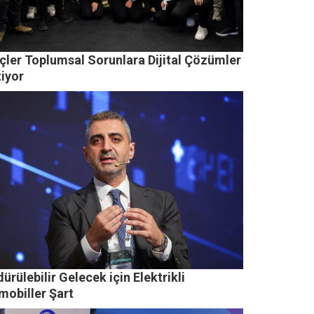
çler Toplumsal Sorunlara Dijital Çözümler
tiyor
ürülebilir Gelecek için Elektrikli
mobiller Şart