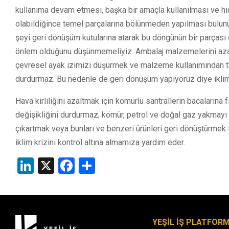
kullanıma devam etmesi, başka bir amaçla kullanılması ve h
olabildiğince temel parçalarına bölünmeden yapılması bulunur
şeyi geri dönüşüm kutularına atarak bu döngünün bir parçası 
önlem olduğunu düşünmemeliyiz. Ambalaj malzemelerini az
çevresel ayak izimizi düşürmek ve malzeme kullanımından tasa
durdurmaz. Bu nedenle de geri dönüşüm yapıyoruz diye iklim
Hava kirliliğini azaltmak için kömürlü santrallerin bacaları
değişikliğini durdurmaz; kömür, petrol ve doğal gaz yakmayı 
çıkartmak veya bunları ve benzeri ürünleri geri dönüştürmek
iklim krizini kontrol altına almamıza yardım eder.
LinkedIn
X
Facebook
Share
YEŞİL İŞ PLATFOR