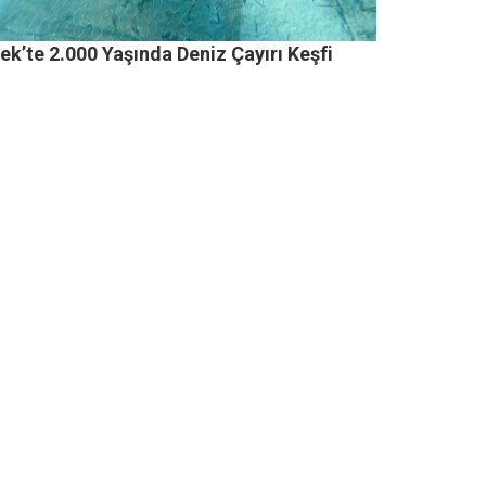
k’te 2.000 Yaşında Deniz Çayırı Keşfi