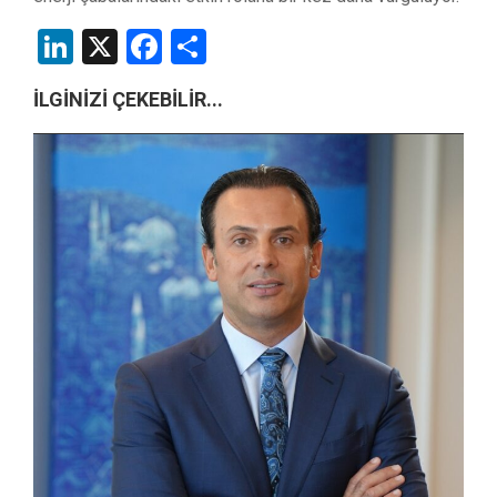
LinkedIn
X
Facebook
Share
İLGİNİZİ ÇEKEBİLİR...