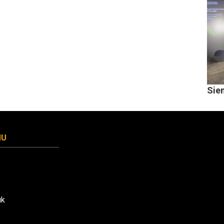
Sie
MU
uk