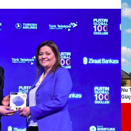
Nu 
Güç