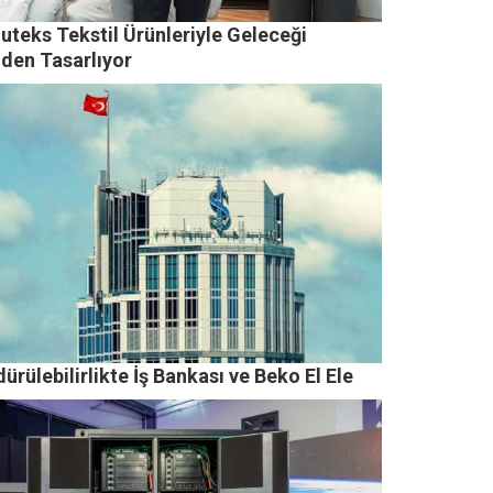
uteks Tekstil Ürünleriyle Geleceği
iden Tasarlıyor
ürülebilirlikte İş Bankası ve Beko El Ele