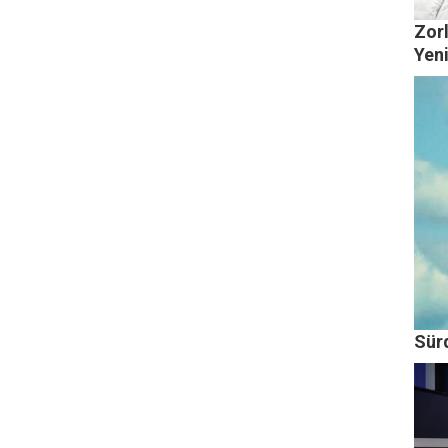
Zorl
Yen
Sürd