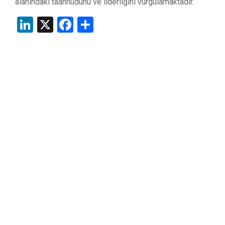
alanındaki taahhüdünü ve liderliğini vurgulamaktadır.
LinkedIn
X
Facebook
Share