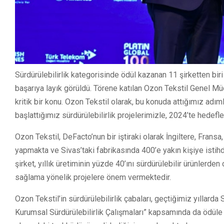
Sürdürülebilirlik kategorisinde ödül kazanan 11 şirketten bir
başarıya layık görüldü. Törene katılan Ozon Tekstil Genel Müd
kritik bir konu. Ozon Tekstil olarak, bu konuda attığımız adım
başlattığımız sürdürülebilirlik projelerimizle, 2024’te hedefle
Ozon Tekstil, DeFacto’nun bir iştiraki olarak İngiltere, Fran
yapmakta ve Sivas’taki fabrikasında 400’e yakın kişiye istih
şirket, yıllık üretiminin yüzde 40’ını sürdürülebilir ürünlerde
sağlama yönelik projelere önem vermektedir.
Ozon Tekstil’in sürdürülebilirlik çabaları, geçtiğimiz yıllard
Kurumsal Sürdürülebilirlik Çalışmaları” kapsamında da ödüle la