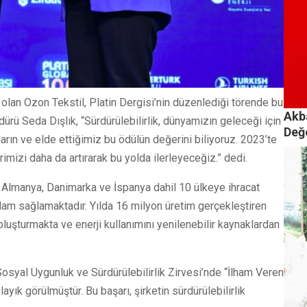
i olan Ozon Tekstil, Platin Dergisi’nin düzenlediği törende bu
Akba
ürü Seda Dışlık, “Sürdürülebilirlik, dünyamızın geleceği için
Değ
ların ve elde ettiğimiz bu ödülün değerini biliyoruz. 2023’te
rimizi daha da artırarak bu yolda ilerleyeceğiz.” dedi.
sa, Almanya, Danimarka ve İspanya dahil 10 ülkeye ihracat
dam sağlamaktadır. Yılda 16 milyon üretim gerçekleştiren
n oluşturmakta ve enerji kullanımını yenilenebilir kaynaklardan
a Sosyal Uygunluk ve Sürdürülebilirlik Zirvesi’nde “İlham Veren
yık görülmüştür. Bu başarı, şirketin sürdürülebilirlik