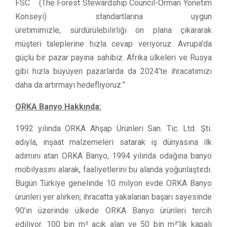
FSC
(The Forest Stewardship Council-Orman Yönetim
Konseyi) standartlarına uygun
üretimimizle, sürdürülebilirliği ön plana çıkararak
müşteri taleplerine hızla cevap veriyoruz. Avrupa’da
güçlü bir pazar payına sahibiz. Afrika ülkeleri ve Rusya
gibi hızla büyüyen pazarlarda da 2024’te ihracatımızı
daha da artırmayı hedefliyoruz.”
ORKA Banyo Hakkında:
1992 yılında ORKA Ahşap Ürünleri San. Tic. Ltd. Şti.
adıyla, inşaat malzemeleri satarak iş dünyasına ilk
adımını atan ORKA Banyo, 1994 yılında odağına banyo
mobilyasını alarak, faaliyetlerini bu alanda yoğunlaştırdı.
Bugün Türkiye genelinde 10 milyon evde ORKA Banyo
ürünleri yer alırken; ihracatta yakalanan başarı sayesinde
90’ın üzerinde ülkede ORKA Banyo ürünleri tercih
ediliyor. 100 bin m² açık alan ve 50 bin m²’lik kapalı