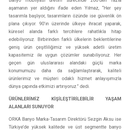
Banyo mobilyası üretim sürecinde 200’den fazla
aşamanın yer aldığını ifade eden Yılmaz, “Her şey
tasarımla başlıyor, tasarımların özünde ise güvenlik ön
plana çıkıyor. 90’ın üzerinde ülkeye ihracat yaparak,
küresel alanda farklı tercihlere rahatlıkla hitap
edebiliyoruz. Birbirinden farklı ülkelerin beklentilerine
geniş ürün çeşitliliğimiz ve yüksek adetli üretim
kapasitemiz ile uygun çözümler sunabiliyoruz. Her
geçen gün uluslararası alandaki güçlü marka
konumumuzu daha da sağlamlaştırarak, kaliteli
ürünlerimiz ve müşteri odaklı hizmet anlayışımızla
dünya çapında etkimizi artırıyoruz.” dedi.
ÜRÜNLERİMİZ KİŞİLEŞTİRİLEBİLİR YAŞAM
ALANLARI SUNUYOR
ORKA Banyo Marka-Tasarım Direktörü Sezgin Aksu ise
Türkiye’de yüksek kalitede ve üst segmentte banyo