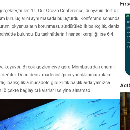
Fırs
erçekleştirilen 11. Our Ocean Conference, dünyanın dört bir
toplum kuruluşlarını aynı masada buluşturdu. Konferans sonunda
kurum, okyanusların korunması, sürdürülebilir balıkçılık, deniz
hhütte bulundu. Bu taahhütlerin finansal karşılığı ise 6,4
taya koyuyor. Birçok gözlemciye göre Mombasa'dan önemli
ü değildi. Derin deniz madenciliğinin yasaklanması, iklim
ışı balıkçılıkla mücadele gibi kritik başlıklarda yalnızca
Act5
el ölçekte bağlayıcı kararlar ise yine alınamadı.