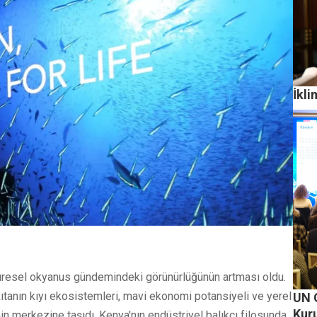
İkli
 küresel okyanus gündemindeki görünürlüğünün artması oldu.
ıtanın kıyı ekosistemleri, mavi ekonomi potansiyeli ve yerel
UN 
Kuru
in merkezine taşıdı. Kenya'nın endüstriyel balıkçı filosunda