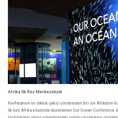
Afrika İlk Kez Merkezdeydi
Konferansın en dikkat çekici yönlerinden biri ise Afrika'nın
İlk kez Afrika kıtasında düzenlenen Our Ocean Conference, k
toplulukların deniz yönetimindeki rolünü uluslararası gündem