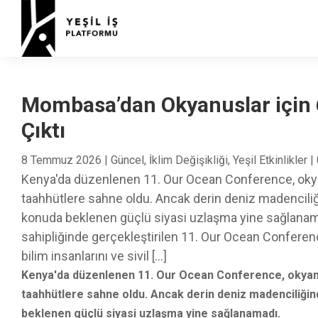
Mombasa’dan Okyanuslar için 6
Çıktı
8 Temmuz 2026
|
Güncel
,
İklim Değişikliği
,
Yeşil Etkinlikler
|
Kenya'da düzenlenen 11. Our Ocean Conference, okyan
taahhütlere sahne oldu. Ancak derin deniz madenciliğ
konuda beklenen güçlü siyasi uzlaşma yine sağlanam
sahipliğinde gerçekleştirilen 11. Our Ocean Conference
bilim insanlarını ve sivil […]
Kenya'da düzenlenen 11. Our Ocean Conference, okyanus
taahhütlere sahne oldu. Ancak derin deniz madenciliğin
beklenen güçlü siyasi uzlaşma yine sağlanamadı.