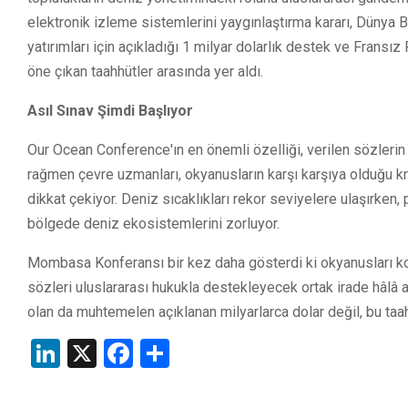
elektronik izleme sistemlerini yaygınlaştırma kararı, Dünya 
yatırımları için açıkladığı 1 milyar dolarlık destek ve Fransı
öne çıkan taahhütler arasında yer aldı.
Asıl Sınav Şimdi Başlıyor
Our Ocean Conference'ın en önemli özelliği, verilen sözlerin k
rağmen çevre uzmanları, okyanusların karşı karşıya olduğu kriz
dikkat çekiyor. Deniz sıcaklıkları rekor seviyelere ulaşırken,
bölgede deniz ekosistemlerini zorluyor.
Mombasa Konferansı bir kez daha gösterdi ki okyanusları ko
sözleri uluslararası hukukla destekleyecek ortak irade hâlâ 
olan da muhtemelen açıklanan milyarlarca dolar değil, bu taah
LinkedIn
X
Facebook
Share