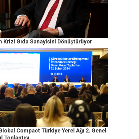
m Krizi Gıda Sanayisini Dönüştürüyor
Global Compact Türkiye Yerel Ağı 2. Genel
l Toplantısı