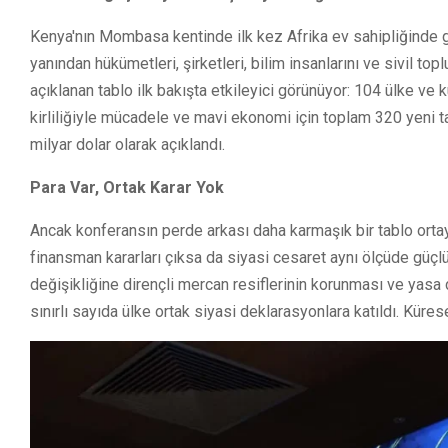
Kenya'nın Mombasa kentinde ilk kez Afrika ev sahipliğinde g
yanından hükümetleri, şirketleri, bilim insanlarını ve sivil 
açıklanan tablo ilk bakışta etkileyici görünüyor: 104 ülke ve 
kirliliğiyle mücadele ve mavi ekonomi için toplam 320 yeni taa
milyar dolar olarak açıklandı.
Para Var, Ortak Karar Yok
Ancak konferansın perde arkası daha karmaşık bir tablo or
finansman kararları çıksa da siyasi cesaret aynı ölçüde güçl
değişikliğine dirençli mercan resiflerinin korunması ve yasa d
sınırlı sayıda ülke ortak siyasi deklarasyonlara katıldı. Küres