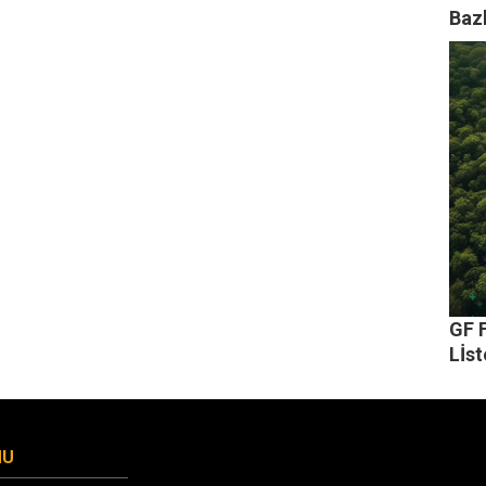
Baz
GF F
Lİs
MU