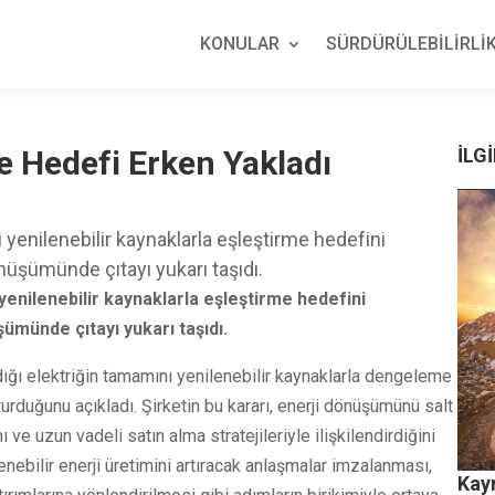
KONULAR
SÜRDÜRÜLEBİLİRLİK
de Hedefi Erken Yakladı
İLGİ
 yenilenebilir kaynaklarla eşleştirme hedefini
üşümünde çıtayı yukarı taşıdı.
yenilenebilir kaynaklarla eşleştirme hedefini
münde çıtayı yukarı taşıdı.
ığı elektriğin tamamını yenilenebilir kaynaklarla dengeleme
rduğunu açıkladı. Şirketin bu kararı, enerji dönüşümünü salt
ve uzun vadeli satın alma stratejileriyle ilişkilendirdiğini
enebilir enerji üretimini artıracak anlaşmalar imzalanması,
Kay