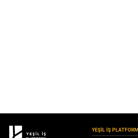
YEŞİL İŞ PLATFOR