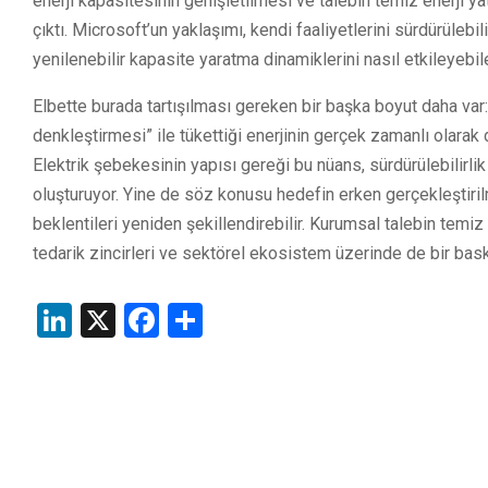
enerji kapasitesinin genişletilmesi ve talebin temiz enerji yat
çıktı. Microsoft’un yaklaşımı, kendi faaliyetlerini sürdürülebi
yenilenebilir kapasite yaratma dinamiklerini nasıl etkileyeb
Elbette burada tartışılması gereken bir başka boyut daha var: B
denkleştirmesi” ile tükettiği enerjinin gerçek zamanlı olara
Elektrik şebekesinin yapısı gereği bu nüans, sürdürülebilirl
oluşturuyor. Yine de söz konusu hedefin erken gerçekleştiri
beklentileri yeniden şekillendirebilir. Kurumsal talebin temiz
tedarik zincirleri ve sektörel ekosistem üzerinde de bir bas
LinkedIn
X
Facebook
Share