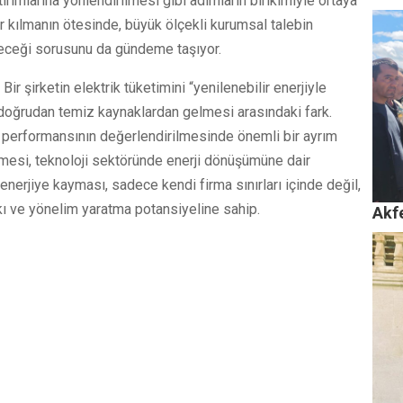
ırımlarına yönlendirilmesi gibi adımların birikimiyle ortaya
lir kılmanın ötesinde, büyük ölçekli kurumsal talebin
ileceği sorusunu da gündeme taşıyor.
ir şirketin elektrik tüketimini “yenilenebilir enerjiyle
k doğrudan temiz kaynaklardan gelmesi arasındaki fark.
ik performansının değerlendirilmesinde önemli bir ayrım
lmesi, teknoloji sektöründe enerji dönüşümüne dair
 enerjiye kayması, sadece kendi firma sınırları içinde değil,
kı ve yönelim yaratma potansiyeline sahip.
Akf