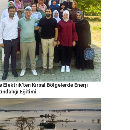
e Elektrik’ten Kırsal Bölgelerde Enerji
ındalığı Eğitimi