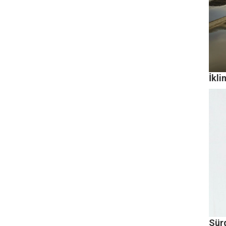
İkli
Sürd