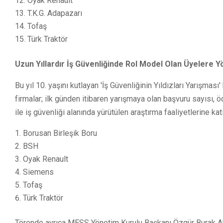
Oyak Renault
T.K.G. Adapazarı
Tofaş
Türk Traktör
Uzun Yıllardır İş Güvenliğinde Rol Model Olan Üyelere Yön
Bu yıl 10. yaşını kutlayan 'İş Güvenliğinin Yıldızları Yarışma
firmalar; ilk günden itibaren yarışmaya olan başvuru sayısı, 
ile iş güvenliği alanında yürütülen araştırma faaliyetlerine katı
Borusan Birleşik Boru
BSH
Oyak Renault
Siemens
Tofaş
Türk Traktör
Törende ayrıca MESS Yönetim Kurulu Başkanı Özgür Burak Akk