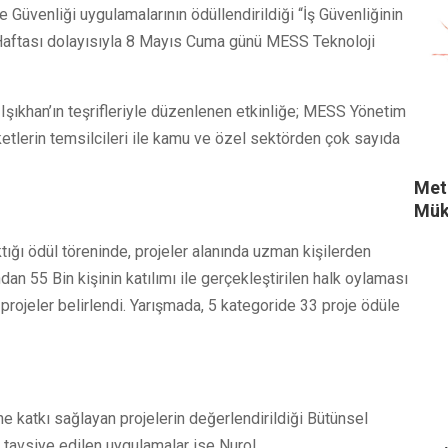
 Güvenliği uygulamalarının ödüllendirildiği “İş Güvenliğinin
iği Haftası dolayısıyla 8 Mayıs Cuma günü MESS Teknoloji
 Işıkhan’ın teşrifleriyle düzenlenen etkinliğe; MESS Yönetim
etlerin temsilcileri ile kamu ve özel sektörden çok sayıda
Metr
Mük
ktığı ödül töreninde, projeler alanında uzman kişilerden
an 55 Bin kişinin katılımı ile gerçekleştirilen halk oylaması
rojeler belirlendi. Yarışmada, 5 kategoride 33 proje ödüle
ne katkı sağlayan projelerin değerlendirildiği Bütünsel
, tavsiye edilen uygulamalar ise Nurol