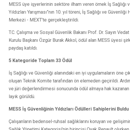
MESS üye işyerlerinin sektöre ilham veren örnek İş Sağlığı ve
Yıldızları Yarışması”nın 10. yıl töreni, İş Sağlığı ve Güvenl
Merkezi - MEXT’te
gerçekleştirildi.
T.C. Çalışma ve Sosyal Güvenlik Bakanı Prof. Dr. Sayın Vedat
Kurulu Başkanı Özgür Burak Akkol, ödül alan MESS üyesi şirk
paydaş katıldı.
5 Kategoride Toplam 33 Ödül
İş Sağlığı ve Güvenliği alanındaki en iyi uygulamaların öne çı
oluşan Teknik Komite tarafından ön elemeden geçirildi. Ardınd
ve jüri değerlendirmesi sonucunda ödül almaya hak kazanan p
layık görüldü.
MESS İş Güvenliğinin Yıldızları Ödülleri Sahiplerini Buldu
Çalışanların bedensel-ruhsal sağlıklarını koruyan ve gelişimi
Sağlık Yönetimi Kategorisi'nin
birincisi Oyak Renault olurken