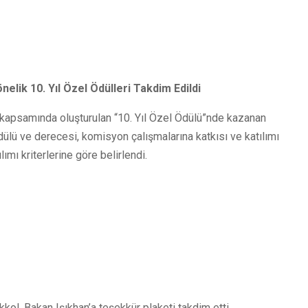
elik 10. Yıl Özel Ödülleri Takdim Edildi
sı' kapsamında oluşturulan “10. Yıl Özel Ödülü”nde kazanan
ödülü ve derecesi, komisyon çalışmalarına katkısı ve katılımı
lımı kriterlerine göre belirlendi.
ol, Bakan Işıkhan’a teşekkür plaketi takdim etti.