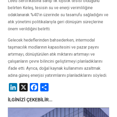
Leed Sertifikasına sahip ilk lojistik tesisi olduğunu
belirten Keleş, tesisin su ve enerji verimliliğine
odaklanarak %40’ın üzerinde su tasarrufu sağladığını ve
atık yönetimi politikalarıyla geri dönüşüm süreçlerine
önem verildiğini belirtti.
Gelecek hedeflerinden bahsederken, intermodal
taşımacılık modlarının kapasitesini ve pazar payını
artırmayı, dönüştürülen atık miktarını artırmayı ve
çalışanların çevre bilincini geliştirmeyi planladıklarını
ifade etti. Ayrıca, doğal kaynak kullanımını azaltmak
adına güneş enerjisi yatırımlarını planladıklarını söyledi.
LinkedIn
X
Facebook
Share
İLGİNİZİ ÇEKEBİLİR...