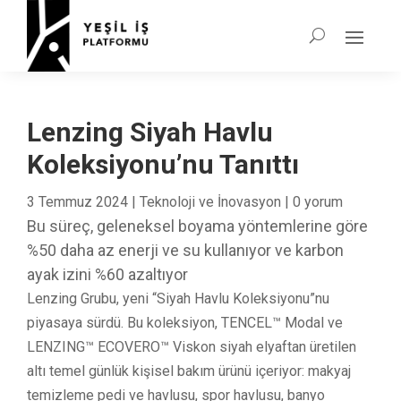
Lenzing Siyah Havlu
Koleksiyonu’nu Tanıttı
3 Temmuz 2024
|
Teknoloji ve İnovasyon
|
0 yorum
Bu süreç, geleneksel boyama yöntemlerine göre
%50 daha az enerji ve su kullanıyor ve karbon
ayak izini %60 azaltıyor
Lenzing Grubu, yeni “Siyah Havlu Koleksiyonu”nu
piyasaya sürdü. Bu koleksiyon, TENCEL™ Modal ve
LENZING™ ECOVERO™ Viskon siyah elyaftan üretilen
altı temel günlük kişisel bakım ürünü içeriyor: makyaj
temizleme pedi ve havlusu, spor havlusu, banyo