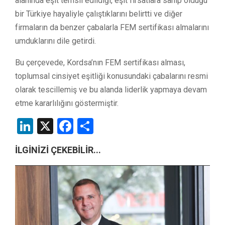
alanında eşit temsil edildiği, eşit fırsatlara sahip olduğu
bir Türkiye hayaliyle çalıştıklarını belirtti ve diğer
firmaların da benzer çabalarla FEM sertifikası almalarını
umduklarını dile getirdi.
Bu çerçevede, Kordsa’nın FEM sertifikası alması,
toplumsal cinsiyet eşitliği konusundaki çabalarını resmi
olarak tescillemiş ve bu alanda liderlik yapmaya devam
etme kararlılığını göstermiştir.
LinkedIn
X
Facebook
Share
İLGİNİZİ ÇEKEBİLİR...