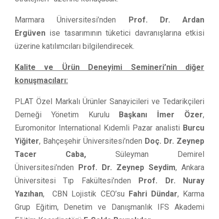
Marmara Üniversitesi’nden
Prof. Dr. Ardan
Ergüven
ise tasarımının tüketici davranışlarına etkisi
üzerine katılımcıları bilgilendirecek.
Kalite ve Ürün Deneyimi Semineri’nin diğer
konuşmacıları:
PLAT Özel Markalı Ürünler Sanayicileri ve Tedarikçileri
Derneği Yönetim Kurulu
Başkanı İmer Özer
,
Euromonitor International Kıdemli Pazar analisti
Burcu
Yiğiter
, Bahçeşehir Üniversitesi’nden
Doç. Dr. Zeynep
Tacer Caba,
Süleyman Demirel
Üniversitesi’nden
Prof. Dr. Zeynep Seydim
, Ankara
Üniversitesi Tıp Fakültesi’nden
Prof. Dr. Nuray
Yazıhan
, CBN Lojistik CEO’su
Fahri Dündar
, Karma
Grup Eğitim, Denetim ve Danışmanlık IFS Akademi