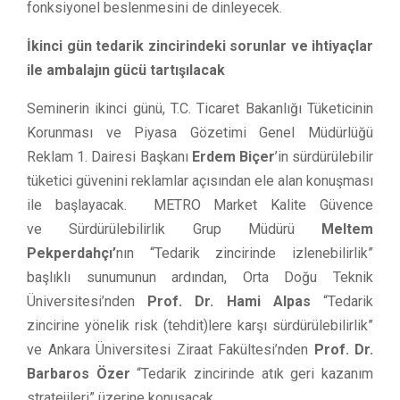
fonksiyonel beslenmesini de dinleyecek.
İkinci gün tedarik zincirindeki sorunlar ve ihtiyaçlar
ile ambalajın gücü tartışılacak
Seminerin ikinci günü, T.C. Ticaret Bakanlığı Tüketicinin
Korunması ve Piyasa Gözetimi Genel Müdürlüğü
Reklam 1. Dairesi Başkanı
Erdem Biçer
’in sürdürülebilir
tüketici güvenini reklamlar açısından ele alan konuşması
ile başlayacak. METRO Market Kalite Güvence
ve Sürdürülebilirlik Grup Müdürü
Meltem
Pekperdahçı’
nın “Tedarik zincirinde izlenebilirlik”
başlıklı sunumunun ardından, Orta Doğu Teknik
Üniversitesi’nden
Prof. Dr. Hami Alpas
“Tedarik
zincirine yönelik risk (tehdit)lere karşı sürdürülebilirlik”
ve Ankara Üniversitesi Ziraat Fakültesi’nden
Prof. Dr.
Barbaros Özer
“Tedarik zincirinde atık geri kazanım
stratejileri” üzerine konuşacak.