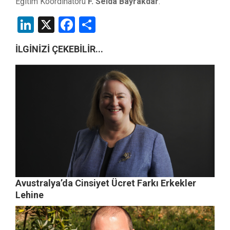
Eğitim Koordinatörü
F. Selda Bayrakdar
.
LinkedIn
X
Facebook
Share
İLGİNİZİ ÇEKEBİLİR...
Avustralya’da Cinsiyet Ücret Farkı Erkekler
Lehine