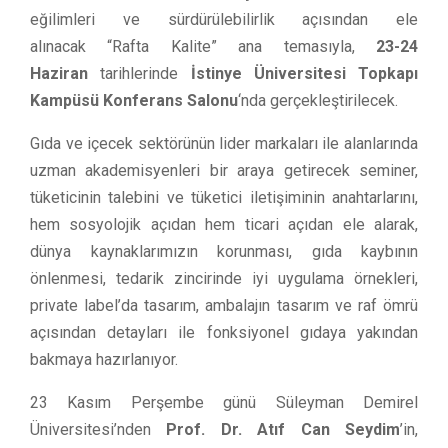
eğilimleri ve sürdürülebilirlik açısından ele
alınacak
“Rafta Kalite”
ana temasıyla,
23-24
Haziran
tarihlerinde
İstinye Üniversitesi Topkapı
Kampüsü Konferans Salonu
‘nda gerçekleştirilecek.
Gıda ve içecek sektörünün lider markaları ile alanlarında
uzman akademisyenleri bir araya getirecek seminer,
tüketicinin talebini ve tüketici iletişiminin anahtarlarını,
hem sosyolojik açıdan hem ticari açıdan ele alarak,
dünya kaynaklarımızın korunması, gıda kaybının
önlenmesi, tedarik zincirinde iyi uygulama örnekleri,
private label’da tasarım, ambalajın tasarım ve raf ömrü
açısından detayları ile fonksiyonel gıdaya yakından
bakmaya hazırlanıyor.
23 Kasım Perşembe günü Süleyman Demirel
Üniversitesi’nden
Prof. Dr. Atıf Can Seydim
’in,