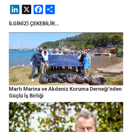
LinkedIn
X
Facebook
Share
İLGİNİZİ ÇEKEBİLİR...
Martı Marina ve Akdeniz Koruma Derneği’nden
Güçlü İş Birliği