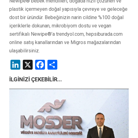
Newipe® bebek mendilleri, doğada hızlı çözünen ve
plastik içermeyen doğal yapısıyla çevreye ve geleceğe
dost bir üründür. Bebeğinizin narin cildine %100 doğal
içeriklerle dokunan, mikrobiyom dostu ve vegan
sertifikalı Newipe®’a trendyol.com, hepsiburada.com
online satış kanallarından ve Migros mağazalarından
ulaşabilirsiniz.
LinkedIn
X
Facebook
Share
İLGİNİZİ ÇEKEBİLİR...