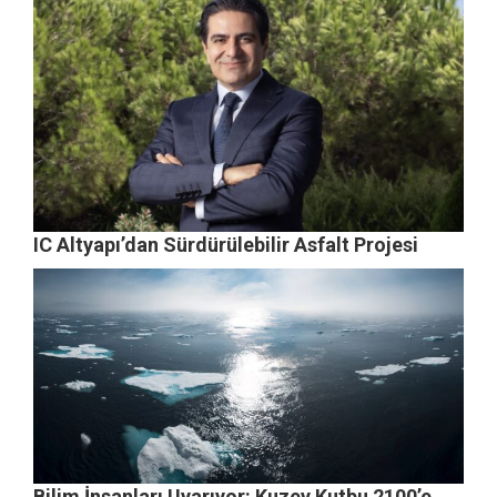
IC Altyapı’dan Sürdürülebilir Asfalt Projesi
Bilim İnsanları Uyarıyor: Kuzey Kutbu 2100’e