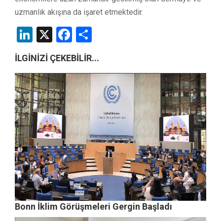
uzmanlık akışına da işaret etmektedir.
LinkedIn
X
Facebook
Share
İLGİNİZİ ÇEKEBİLİR...
Bonn İklim Görüşmeleri Gergin Başladı