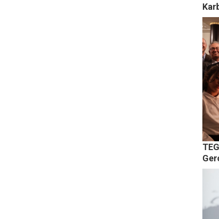
Kar
TEG
Gerç