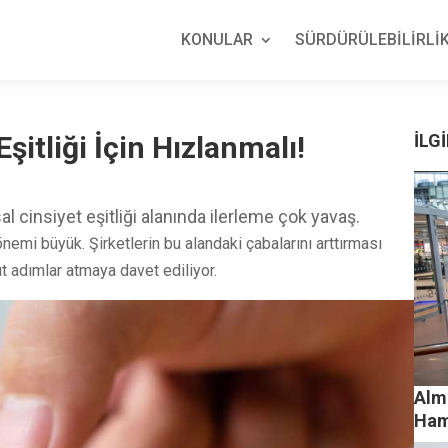
KONULAR
SÜRDÜRÜLEBİLİRLİK
şitliği İçin Hızlanmalı!
İLGİ
 cinsiyet eşitliği alanında ilerleme çok yavaş.
nemi büyük. Şirketlerin bu alandaki çabalarını arttırması
ut adımlar atmaya davet ediliyor.
Alm
Ham