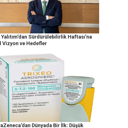
Yalıtım’dan Sürdürülebilirlik Haftası’na
l Vizyon ve Hedefler
raZeneca’dan Dünyada Bir İlk: Düşük