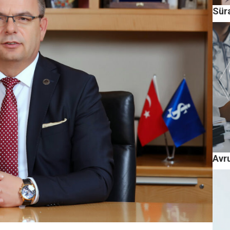
Sür
Avr