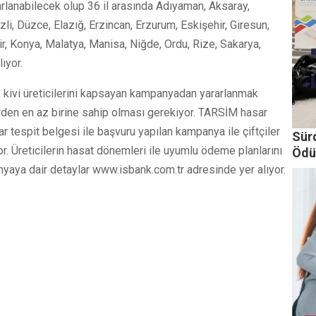
arlanabilecek olup 36 il arasında Adıyaman, Aksaray,
li, Düzce, Elazığ, Erzincan, Erzurum, Eskişehir, Giresun,
, Konya, Malatya, Manisa, Niğde, Ordu, Rize, Sakarya,
lıyor.
 ve kivi üreticilerini kapsayan kampanyadan yararlanmak
lerden en az birine sahip olması gerekiyor. TARSİM hasar
 tespit belgesi ile başvuru yapılan kampanya ile çiftçiler
Sürd
or. Üreticilerin hasat dönemleri ile uyumlu ödeme planlarını
Ödül
anyaya dair detaylar www.isbank.com.tr adresinde yer alıyor.