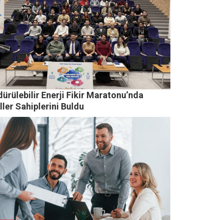
ürülebilir Enerji Fikir Maratonu’nda
ler Sahiplerini Buldu