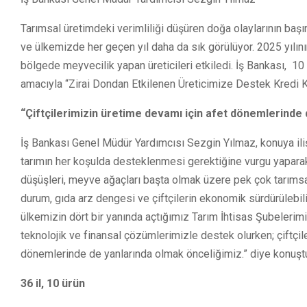
Tarımsal üretimdeki verimliliği düşüren doğa olaylarının başı
ve ülkemizde her geçen yıl daha da sık görülüyor. 2025 yılının 
bölgede meyvecilik yapan üreticileri etkiledi. İş Bankası, 1
amacıyla “Zirai Dondan Etkilenen Üreticimize Destek Kredi 
“Çiftçilerimizin üretime devamı için afet dönemlerinde
İş Bankası Genel Müdür Yardımcısı Sezgin Yılmaz, konuya iliş
tarımın her koşulda desteklenmesi gerektiğine vurgu yaparak,
düşüşleri, meyve ağaçları başta olmak üzere pek çok tarımsal
durum, gıda arz dengesi ve çiftçilerin ekonomik sürdürülebilir
ülkemizin dört bir yanında açtığımız Tarım İhtisas Şubelerimiz
teknolojik ve finansal çözümlerimizle destek olurken; çiftçi
dönemlerinde de yanlarında olmak önceliğimiz.” diye konuşt
36 il, 10 ürün