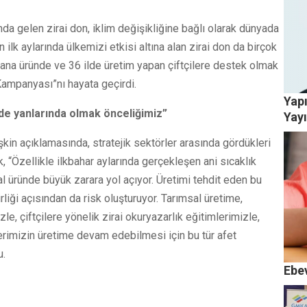
nda gelen zirai don, iklim değişikliğine bağlı olarak dünyada
ilk aylarında ülkemizi etkisi altına alan zirai don da birçok
0 ana üründe ve 36 ilde üretim yapan çiftçilere destek olmak
Kampanyası”nı hayata geçirdi.
Yapı
 de yanlarında olmak önceliğimiz”
Yayı
kin açıklamasında, stratejik sektörler arasında gördükleri
 “Özellikle ilkbahar aylarında gerçekleşen ani sıcaklık
 üründe büyük zarara yol açıyor. Üretimi tehdit eden bu
liği açısından da risk oluşturuyor. Tarımsal üretime,
le, çiftçilere yönelik zirai okuryazarlık eğitimlerimizle,
lerimizin üretime devam edebilmesi için bu tür afet
u.
Ebev