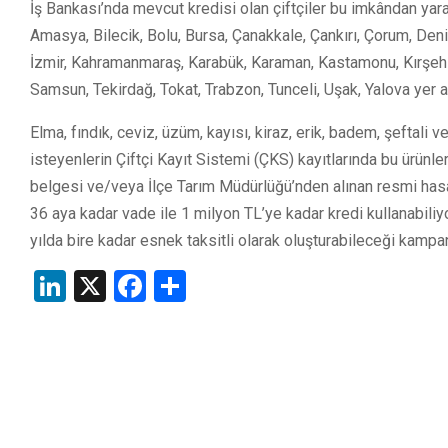
İş Bankası’nda mevcut kredisi olan çiftçiler bu imkândan yar
Amasya, Bilecik, Bolu, Bursa, Çanakkale, Çankırı, Çorum, Deniz
İzmir, Kahramanmaraş, Karabük, Karaman, Kastamonu, Kırşehir
Samsun, Tekirdağ, Tokat, Trabzon, Tunceli, Uşak, Yalova yer a
Elma, fındık, ceviz, üzüm, kayısı, kiraz, erik, badem, şeftali
isteyenlerin Çiftçi Kayıt Sistemi (ÇKS) kayıtlarında bu ürün
belgesi ve/veya İlçe Tarım Müdürlüğü’nden alınan resmi hasar
36 aya kadar vade ile 1 milyon TL’ye kadar kredi kullanabiliy
yılda bire kadar esnek taksitli olarak oluşturabileceği kamp
LinkedIn
X
Facebook
Share