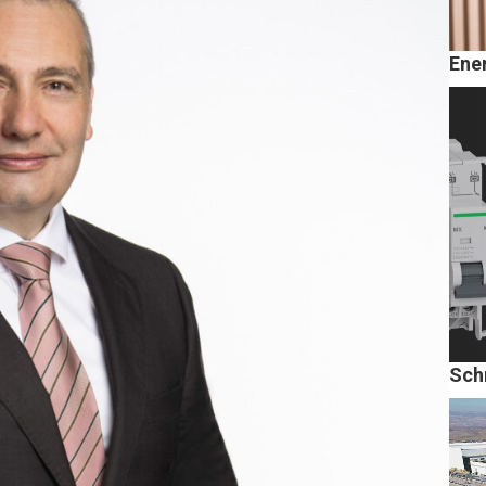
Ene
Schn