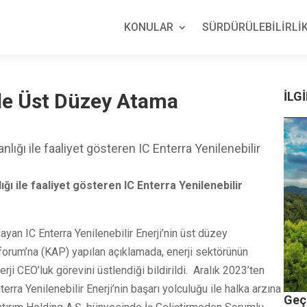
KONULAR
SÜRDÜRÜLEBİLİRLİK
i’de Üst Düzey Atama
İLGİ
ığı ile faaliyet gösteren IC Enterra Yenilenebilir
ğı ile faaliyet gösteren IC Enterra Yenilenebilir
layan IC Enterra Yenilenebilir Enerji’nin üst düzey
forum’na (KAP) yapılan açıklamada, enerji sektörünün
rji CEO’luk görevini üstlendiği bildirildi. Aralık 2023’ten
ra Yenilenebilir Enerji’nin başarı yolculuğu ile halka arzına
Geç