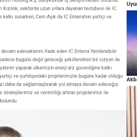
 Yatırım Holding A.Ş. bünyesinde İş Geliştirmeden Sorumlu
Uyu
ızılok, sektörde uzun yıllara dayanan tecrübesi ile IC
e katkı sunarken, Cem Aşık da IC Enterra’nın yurtiçi ve
a devam edeceklerini ifade eden IC Enterra Yenilenebilir
a sadece bugünü değil geleceği şekillendiren bir vizyon ile
 yatırım yaparak ülkemizin enerji arz güvenliğine katkı
yurtiçi ve yurtdışındaki projelerimizle bugüne kadar olduğu
Akb
mizi daha da sağlamlaştırarak yol almaya devam edeceğiz.
tratejilerimiz ve verimliliği artıran projelerimiz ile
 bulundu.