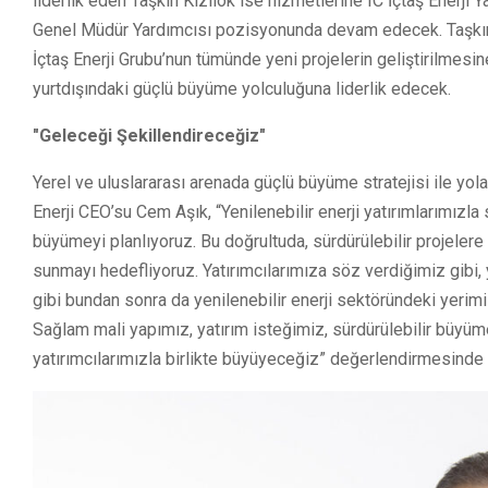
liderlik eden Taşkın Kızılok ise hizmetlerine IC İçtaş Enerji
Genel Müdür Yardımcısı pozisyonunda devam edecek. Taşkın K
İçtaş Enerji Grubu’nun tümünde yeni projelerin geliştirilmesin
yurtdışındaki güçlü büyüme yolculuğuna liderlik edecek.
"Geleceği Şekillendireceğiz"
Yerel ve uluslararası arenada güçlü büyüme stratejisi ile yol
Enerji CEO’su Cem Aşık, “Yenilenebilir enerji yatırımlarımızl
büyümeyi planlıyoruz. Bu doğrultuda, sürdürülebilir projelere
sunmayı hedefliyoruz. Yatırımcılarımıza söz verdiğimiz gibi, 
gibi bundan sonra da yenilenebilir enerji sektöründeki yeri
Sağlam mali yapımız, yatırım isteğimiz, sürdürülebilir büyüme s
yatırımcılarımızla birlikte büyüyeceğiz” değerlendirmesinde