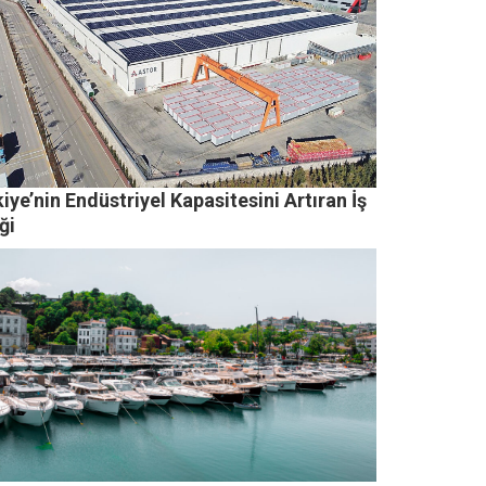
iye’nin Endüstriyel Kapasitesini Artıran İş
iği