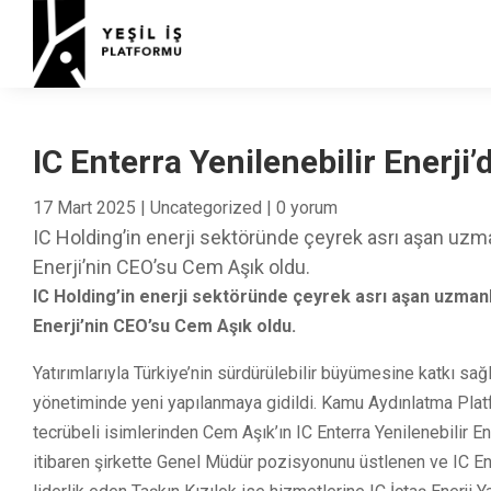
IC Enterra Yenilenebilir Enerj
17 Mart 2025
|
Uncategorized
|
0 yorum
IC Holding’in enerji sektöründe çeyrek asrı aşan uzmanl
Enerji’nin CEO’su Cem Aşık oldu.
IC Holding’in enerji sektöründe çeyrek asrı aşan uzmanlı
Enerji’nin CEO’su Cem Aşık oldu.
Yatırımlarıyla Türkiye’nin sürdürülebilir büyümesine katkı sağ
yönetiminde yeni yapılanmaya gidildi. Kamu Aydınlatma Plat
tecrübeli isimlerinden Cem Aşık’ın IC Enterra Yenilenebilir Ene
itibaren şirkette Genel Müdür pozisyonunu üstlenen ve IC Enter