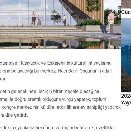
Güne
tansiyeli taşıyacak ve Eskişehir’in kültürel ihtiyaçlarına
lyelerin bulunacağı bu merkez, Hacı Bahri Ongurlar’ın adını
tır.
lerin gelecek nesiller için birer meşale olacağına
202
kınma ile doğru orantılı olduğuna vurgu yaparak, toplum
Yay
, kongre merkezinin kültürel etkinliklere ev sahipliği yaparak
ı dile getirdi.
re dostu uygulamalara önem verdiğini belirterek, özellikle