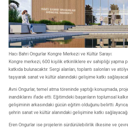
Hacı Bahri Ongurlar Kongre Merkezi ve Kültür Sarayı:
Kongre merkezi, 600 kişilik etkinliklere ev sahipliği yapma po
katkıda bulunacaktır. Sergi alanları, toplantı salonları ve atö
taşıyarak sanat ve kültür alanındaki gelişime katkı sağlayacak
Avni Ongurlar, temel atma töreninde yaptığı konuşmada, proje
inandıklarını ifade etti. Eğitimdeki başarıların toplumsal kal
gelişiminin arkasındaki gücün eğitim olduğunu belirtti. Ayrıca
şehrin sanat ve kültür alanındaki gelişimine katkı sağlayacağın
Eren Ongurlar ise projelerin sürdürülebilirlik ilkesine ve çev