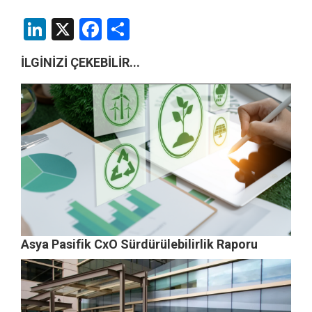
LinkedIn
X
Facebook
Share
İLGİNİZİ ÇEKEBİLİR...
Asya Pasifik CxO Sürdürülebilirlik Raporu