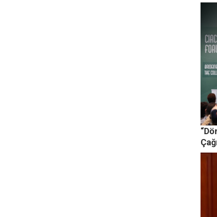
“Dö
Çağ