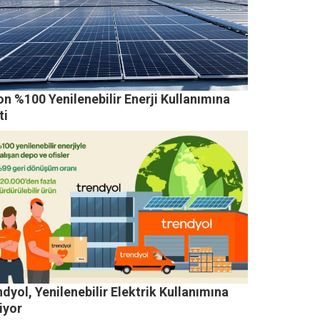
n %100 Yenilenebilir Enerji Kullanımına
ti
dyol, Yenilenebilir Elektrik Kullanımına
iyor