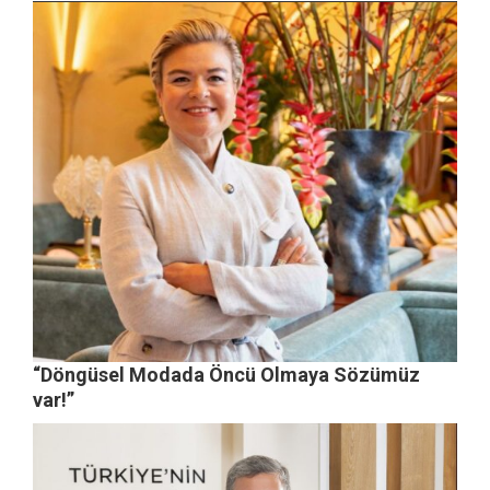
“Döngüsel Modada Öncü Olmaya Sözümüz
var!”