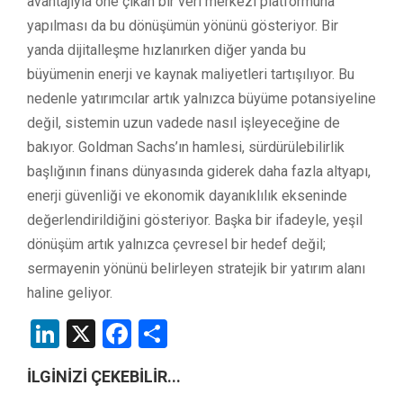
avantajıyla öne çıkan bir veri merkezi platformuna
yapılması da bu dönüşümün yönünü gösteriyor. Bir
yanda dijitalleşme hızlanırken diğer yanda bu
büyümenin enerji ve kaynak maliyetleri tartışılıyor. Bu
nedenle yatırımcılar artık yalnızca büyüme potansiyeline
değil, sistemin uzun vadede nasıl işleyeceğine de
bakıyor. Goldman Sachs’ın hamlesi, sürdürülebilirlik
başlığının finans dünyasında giderek daha fazla altyapı,
enerji güvenliği ve ekonomik dayanıklılık ekseninde
değerlendirildiğini gösteriyor. Başka bir ifadeyle, yeşil
dönüşüm artık yalnızca çevresel bir hedef değil;
sermayenin yönünü belirleyen stratejik bir yatırım alanı
haline geliyor.
LinkedIn
X
Facebook
Share
İLGİNİZİ ÇEKEBİLİR...