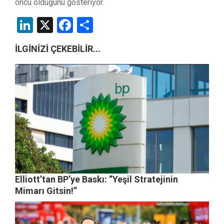
öncü olduğunu gösteriyor.
LinkedIn
X
Facebook
Share
İLGİNİZİ ÇEKEBİLİR...
Elliott’tan BP’ye Baskı: “Yeşil Stratejinin
Mimarı Gitsin!”