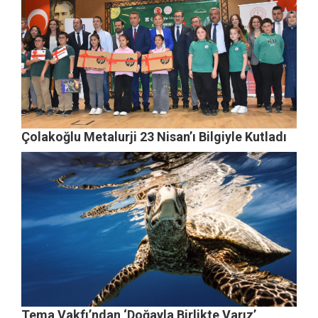
Çolakoğlu Metalurji 23 Nisan’ı Bilgiyle Kutladı
Tema Vakfı’ndan ‘Doğayla Birlikte Varız’