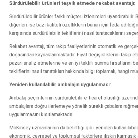
Sürdürülebilir ürünleri teşvik etmede rekabet avantajı:
Sürdürülebilir ürünler farklı müşteri izlenimleri uyandırabilir.
diğerleri ise bazı kaliteli özelliklerin bunun için feda edildi
karşısında sürdürülebilir tekliflerini nasıl tanıtacaklarını seç
Rekabet avantajı, tüm rakip faaliyetlerinin otomatik ve gerçe
doğasından kaynaklanmaktadır. Fiyat değişikliklerini takip etme
pazarı analiz etmelerine ve en iyi teklifi sunma fırsatlarını be
tekliflerini nasıl tanıttıkları hakkında bilgi toplamak, hangi 
Yeniden kullanılabilir ambalajın uygulanması:
Ambalaj seçimlerinin sürdürülebilir e-ticaret olasılığı üzerinde 
ambalajlara doğru ilerlemeye yönelik sürekli çabalara rağmen,
uygulanmasını kısıtlamaktadır.
McKinsey uzmanlarının da belirttiği gibi, yeniden kullanılabili
ekonomik, çevresel ve toplumsal faktörlere ilişkin karmaşık ar