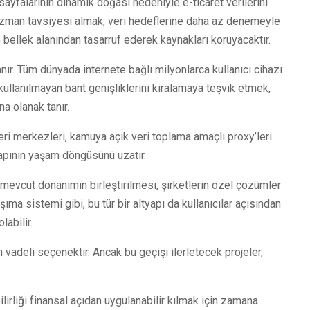
sayfalarının dinamik doğası nedeniyle e-ticaret verilerini
 uzman tavsiyesi almak, veri hedeflerine daha az denemeyle
 bellek alanından tasarruf ederek kaynakları koruyacaktır.
nır. Tüm dünyada internete bağlı milyonlarca kullanıcı cihazı
 kullanılmayan bant genişliklerini kiralamaya teşvik etmek,
na olanak tanır.
eri merkezleri, kamuya açık veri toplama amaçlı proxy’leri
tyapının yaşam döngüsünü uzatır.
n mevcut donanımın birleştirilmesi, şirketlerin özel çözümler
taşıma sistemi gibi, bu tür bir altyapı da kullanıcılar açısından
labilir.
 vadeli seçenektir. Ancak bu geçişi ilerletecek projeler,
ilirliği finansal açıdan uygulanabilir kılmak için zamana