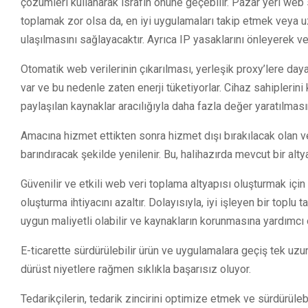
çözümleri kullanarak israfın önüne geçebilir. Pazar yeri web 
toplamak zor olsa da, en iyi uygulamaları takip etmek veya
ulaşılmasını sağlayacaktır. Ayrıca IP yasaklarını önleyerek ve
Otomatik web verilerinin çıkarılması, yerleşik proxy’lere daya
var ve bu nedenle zaten enerji tüketiyorlar. Cihaz sahiplerini
paylaşılan kaynaklar aracılığıyla daha fazla değer yaratılması
Amacına hizmet ettikten sonra hizmet dışı bırakılacak olan v
barındıracak şekilde yenilenir. Bu, halihazırda mevcut bir al
Güvenilir ve etkili web veri toplama altyapısı oluşturmak içi
oluşturma ihtiyacını azaltır. Dolayısıyla, iyi işleyen bir toplu 
uygun maliyetli olabilir ve kaynakların korunmasına yardımcı o
E-ticarette sürdürülebilir ürün ve uygulamalara geçiş tek uzun
dürüst niyetlere rağmen sıklıkla başarısız oluyor.
Tedarikçilerin, tedarik zincirini optimize etmek ve sürdürüleb