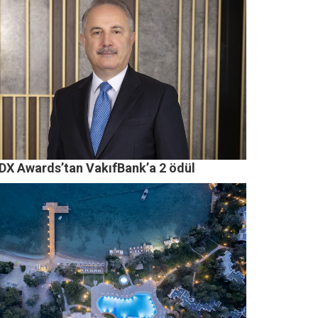
 DX Awards’tan VakıfBank’a 2 ödül