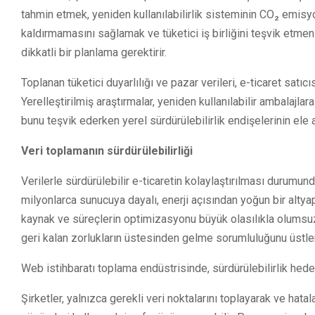
tahmin etmek, yeniden kullanılabilirlik sisteminin CO₂ emisyo
kaldırmamasını sağlamak ve tüketici iş birliğini teşvik etmen
dikkatli bir planlama gerektirir.
Toplanan tüketici duyarlılığı ve pazar verileri, e-ticaret satıc
Yerelleştirilmiş araştırmalar, yeniden kullanılabilir ambalajlar
bunu teşvik ederken yerel sürdürülebilirlik endişelerinin ele
Veri toplamanın sürdürülebilirliği
Verilerle sürdürülebilir e-ticaretin kolaylaştırılması durumund
milyonlarca sunucuya dayalı, enerji açısından yoğun bir altyap
kaynak ve süreçlerin optimizasyonu büyük olasılıkla olumsuzl
geri kalan zorlukların üstesinden gelme sorumluluğunu üstle
Web istihbaratı toplama endüstrisinde, sürdürülebilirlik hedefle
Şirketler, yalnızca gerekli veri noktalarını toplayarak ve hata