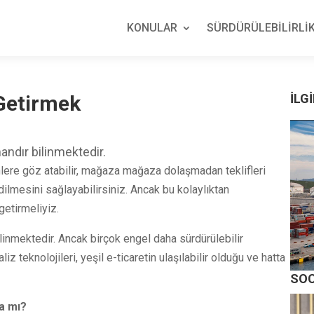
KONULAR
SÜRDÜRÜLEBİLİRLİK
 Getirmek
İLGİ
andır bilinmektedir.
ürünlere göz atabilir, mağaza mağaza dolaşmadan teklifleri
edilmesini sağlayabilirsiniz. Ancak bu kolaylıktan
getirmeliyiz.
linmektedir. Ancak birçok engel daha sürdürülebilir
z teknolojileri, yeşil e-ticaretin ulaşılabilir olduğu ve hatta
SOC
ma mı?