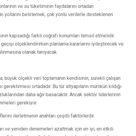
nlarının ve su tüketiminin faydalarını ortadan
in yollarını belirlemek, çok yönlü verilerle desteklenen
ısının kapsadığı farklı coğrafi konumları temsil etmelidir.
a geçişi ölçeklendirirken planlama kararlarını iyileştirecek ve
 alınmasına olanak tanıyacak.
a, büyük ölçekli veri toplamanın kendisinin, sürekli çalışan
ı gerektirmesi ortadadır. Bu tür altyapıların mümkün kıldığı
uklarından daha ağır basacaktır. Ancak sektör liderlerinin
nmeleri gerekiyor.
rini ilerletmenin anahtarı çeşitli faktörlerdir.
ları ve yeniden denemeleri azaltmak için en iyi, en etkili